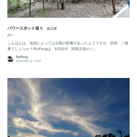
パワースポット巡り
記事
占い
こんばんは。地域によっては台風の影響があったようですが、皆様、ご無
事でしょうか？RuiFengは、8月前半、関西方面のパ...
RuiFeng
2023/08/13 10:07