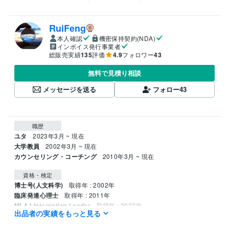
RuiFeng
本人確認
機密保持契約(NDA)
インボイス発行事業者
総販売実績
135
評価
4.9
フォロワー
43
無料で見積り相談
メッセージを送る
フォロー
43
職歴
ユタ
2023年3月 ~ 現在
大学教員
2002年3月 ~ 現在
カウンセリング・コーチング
2010年3月 ~ 現在
資格・検定
博士号(人文科学)
取得年 : 2002年
臨床発達心理士
取得年 : 2011年
MLAJ Integration Leader
取得年 : 2022年
出品者の実績をもっと見る
バザルトストーン®セラピスト
取得年 : 2019年
アドラー流メンタルトレーナー
取得年 : 2023年