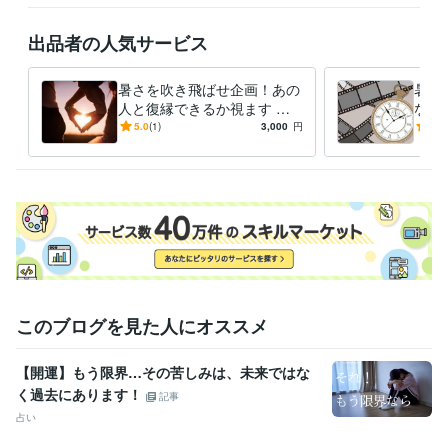
その他ツール
出品者の人気サービス
沖縄宮古島ユタ:2年
臨床発達心理士:14年
バザルトストーン®エステティシャン:6年
宅地建物取引主任士:31年
暑さを吹き飛ばせ企画！あの
暑さ
得意分野
人と復縁できるか視ます 神
なた
占い
霊視・リーディング・チャネリング
様の声を聴くシャーマンが復
たは
5.0
(1)
3,000
円
5.0
スピリチュアル
縁の可能性を探る〜守護神鑑
った
占い
オーラ鑑定
定付〜
占い・霊視
語学力
英語
日常会話レベル
このブログを見た人にオススメ
【開運】もう限界…その苦しみは、未来ではな
く過去にあります！
記事
占い