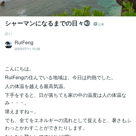
シャーマンになるまでの日々③
記事
占い
RuiFeng
2023/07/11 10:26
こんにちは。
RuiFengの住んでいる地域は、今日は灼熱でした。
人の体温を越える最高気温。
下手をすると、日が落ちても家の中の温度は人の体温な
み・・・。
堪えますね～。
でも、全てをエネルギーの流れとして捉えると、暑さもふ
わっとかわすことができたりします。