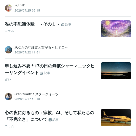
ベリザ
2026/07/25 09:15
私の不思議体験 ～その１～
記事
コラム
あなたの守護霊と繋がる～しずこ～
2026/07/22 11:51
申し込み不要＊17の日の無償シャーマニックヒ
ーリングイベント
記事
占い
Star Quartz＊スタークォーツ
2026/07/17 13:18
心の夜に灯るもの：宗教、AI、そして私たちの
「不完全さ」について
記事
コラム