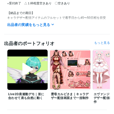
×受付終了　△１枠程度空きあり　〇空きあり

【納品までの期日】

キャラデザ〜配信アイテムのフルセットで着手日から45〜50日程を目安
としてお考え下さい。

出品者の実績をもっと見る
着手日の目安はご購入前にお気軽にご相談ください。（購入日＝着手日
ではございませんのでご注意ください）

キャラデザイン、モデリングが複雑な場合、修正回数などにより納品ま
での期日は変更になることもございます。その場合はご相談の上スケジ
出品者のポートフォリオ
もっと見る
ュールを再設定させていただきます。

※「ご確認依頼→ご確認のお返事完了」は約２日の想定のスケジュール感
になります。（ご確認にお時間がかかる見込みがある際は事前にお伝え
いただけますとスケジュールに反映いたします）

【満枠時のご予約について】

満枠時のご予約も承っております。メッセージよりお気軽のお申し付け
ください

【リピートに関して】

Live2D肩連動デモ｜首に
雲母カルビさま｜キャラデ
エヴァンジェ
リピーター様による、ブラッシュアップ、新規衣装、プランアップ、オ
合わせて肩も自然に動く
ザ〜配信画面まで一括制作
デザ〜配信画
プション追加のご依頼も喜んで承ります。出来る限り優先的に受注対応
作
いたします
