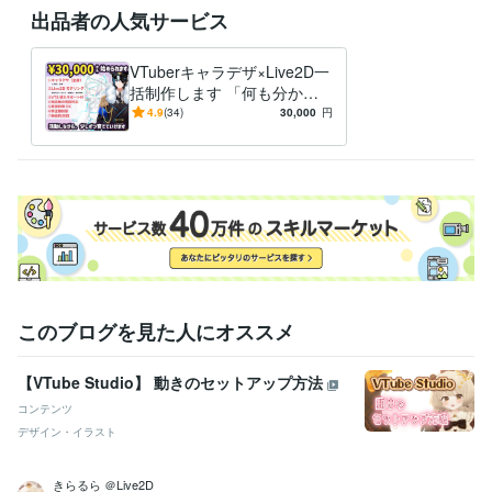
【ご質問に関して】

出品者の人気サービス
どんなことでもお気軽にお尋ねください。基本24時間以内にご返信いた
します

土日祝：返信遅くなりますが対応可です。平日：21:00以降の返信になる
VTuberキャラデザ×Live2D一
こともございます
括制作します 「何も分から
ない」からで大丈夫。デビュ
4.9
(34)
30,000
円
経験職種
ーまでずっと隣にいます
デザイナー / グラフィックデザイナー
経験年数 : 28年
イラストレーター・漫画家 / イラストレーター
経験年数 : 4年
イラストレーター・漫画家 / キャラクターデザイナー
経験年数 : 4年
イラストレーター・漫画家 / キャラクターモデラー
経験年数 : 4年
マーケティング / 商品企画・開発
経験年数 : 15年
資格・検定
メンタルケア心理士
取得年 : 2018年
ビジネス・クリエイティブツール
このブログを見た人にオススメ
Adobe Photoshop:28年
Adobe Illustrator:28年
CLIP STUDIO PAINT:4年
Live2D:3年
Adobe After Effects:15年
【VTube Studio】 動きのセットアップ方法
Vtube Studio:3年
コンテンツ
得意分野
デザイン・イラスト
イラスト作成・漫画制作
VTuber向けLive2D制作
イラスト
キャラクターデザイン
Vtuber
Live2D
立ち絵
モデリング
きらるら ＠Live2D
配信
歌ってみた