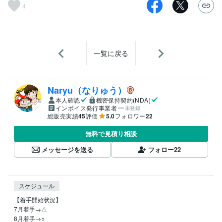
4
一覧に戻る
Naryu（なりゅう）
本人確認
機密保持契約(NDA)
インボイス発行事業者
未登録
総販売実績
45
評価
5.0
フォロワー
22
無料で見積り相談
メッセージを送る
フォロー
22
スケジュール
【着手開始状況】

7月着手→△

8月着手→○
