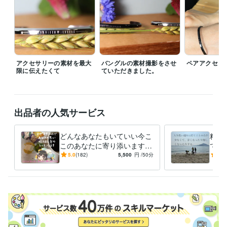
経験職種
クリエイター / 写真家・カメラマン
経験年数 : 15年
クリエイター / 声優・ナレーター
経験年数 : 2年
医療・介護 / 看護師
経験年数 : 20年
ライフスタイル・その他 / カウンセラー・コーチ
経験年数 : 25年
アクセサリーの素材を最大
バングルの素材撮影をさせ
ペアアクセ
限に伝えたくて
受賞歴
ていただきました。
母の看取り　在宅看護で得たもの（糖尿病で母をなくして）
ココナ
ラ開始以降ずっと　プラチナランク（1年達成）
ココナラ開始以降ず
っと　プラチナ（2年達成）
受賞 ココナラ開始以降ずっと　プラチナ
（3年達成）
出品者の人気サービス
資格・検定
どんなあなたもいていい今こ
精神
看護師
取得年 : 2003年
このあなたに寄り添います
で聞
上級心理カウンセラー
取得年 : 2019年
現役看護師が聞いてもらいた
くい
5.0
(182)
5,500
円
/50分
5.0
い気持ちをそのまま受け止め
き出
得意分野
ます
悩み相談・カウンセリング
誰にも言えない性の話聞きます
不倫の悩
み聞きます
恋の悩み聞きます
精神科ならではの症状聞きます
仕事
の悩み、辛さ聞きます
精神疾患の家族を持つ方の悩み聞きます
家族
の悩み
在宅看護
ヤングケアラー
看取り
親孝行
精神科看護