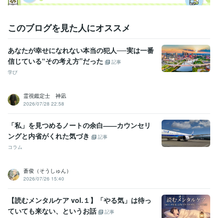
このブログを見た人にオススメ
あなたが幸せになれない本当の犯人──実は一番
信じている“その考え方”だった
記事
学び
霊視鑑定士 神凪
2026/07/28 22:58
「私」を見つめるノートの余白――カウンセリ
ングと内省がくれた気づき
記事
コラム
蒼俊（そうしゅん）
2026/07/26 15:40
【読むメンタルケア vol.１】「やる気」は待っ
ていても来ない、というお話
記事