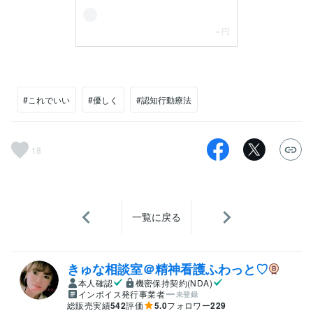
#これでいい
#優しく
#認知行動療法
18
一覧に戻る
きゅな相談室＠精神看護ふわっと♡
本人確認
機密保持契約(NDA)
インボイス発行事業者
未登録
総販売実績
542
評価
5.0
フォロワー
229