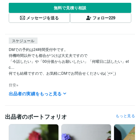
無料で見積り相談
メッセージを送る
フォロー
229
スケジュール
DMでの予約は24時間受付中です。

待機時間以外でも都合がつけば大丈夫ですので

「今話したい」や「00分後からお願いしたい」「何曜日に話したい」et
c…

何でも結構ですので、お気軽にDMでお問合せくださいね( ˊ̱˂˃ˋ̱ )

目安⭐︎

平日 火曜から木曜19時から24時

出品者の実績をもっと見る
　　　月曜、金曜22時以降

休日6時から9時　　21時から24時

です⭐︎

出品者のポートフォリオ
もっと見る
※待機中になっている時は、迷わずお電話してくださると幸いです。

記載時間外も希望があれば、メールをくださればお受けできることもあ
ると思います。ご相談ください。