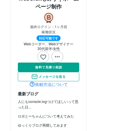
ページ制作
最終ログイン：
1ヶ月前
稼働状況
対応可能です
Webコーダー、Webデザイナー
30代前半
女性
無料で見積り相談
メッセージを送る
依頼方法について
最新ブログ
人にもconsole.logつけてほしいって思
った日...
ロボとーちゃんについて考えてみた
ゆっくりブログ再開してみます