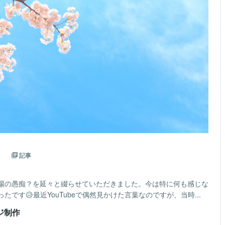
』
記事
場の愚痴？を延々と綴らせていただきました。今は特に何も感じな
です😥最近YouTubeで偶然見かけた言葉なのですが、当時...
ージ制作