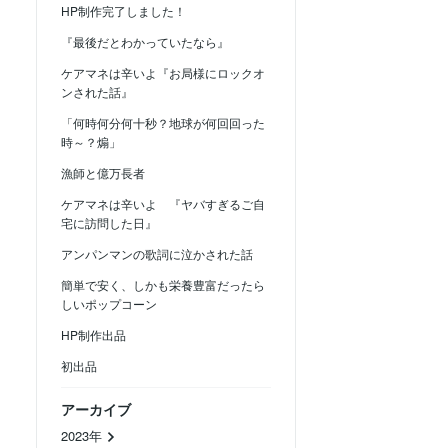
HP制作完了しました！
『最後だとわかっていたなら』
ケアマネは辛いよ『お局様にロックオ
ンされた話』
「何時何分何十秒？地球が何回回った
時～？煽」
漁師と億万長者
ケアマネは辛いよ 『ヤバすぎるご自
宅に訪問した日』
アンパンマンの歌詞に泣かされた話
簡単で安く、しかも栄養豊富だったら
しいポップコーン
HP制作出品
初出品
アーカイブ
2023年