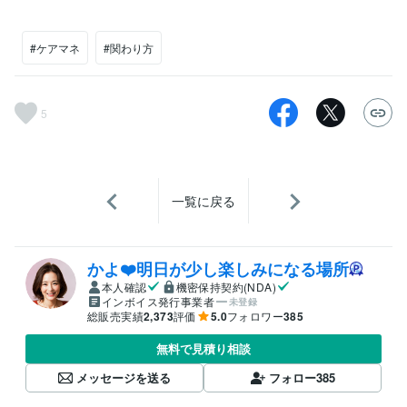
#ケアマネ
#関わり方
5
一覧に戻る
かよ❤️明日が少し楽しみになる場所
本人確認
機密保持契約(NDA)
インボイス発行事業者
未登録
総販売実績
2,373
評価
5.0
フォロワー
385
無料で見積り相談
メッセージを送る
フォロー
385