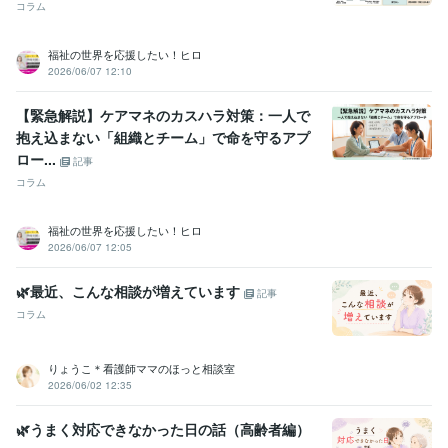
コラム
職歴
地域で有名な介護事業所
2013年2月 ~ 2024年11月
福祉の世界を応援したい！ヒロ
2026/06/07 12:10
受賞歴
プラチナランク
【緊急解説】ケアマネのカスハラ対策：一人で
抱え込まない「組織とチーム」で命を守るアプ
資格・検定
ロー...
記事
介護福祉士
取得年 : 2016年
コラム
得意分野
悩み相談・カウンセリング
傾聴歴
福祉の世界を応援したい！ヒロ
2026/06/07 12:05
🌿最近、こんな相談が増えています
記事
コラム
りょうこ＊看護師ママのほっと相談室
2026/06/02 12:35
🌿うまく対応できなかった日の話（高齢者編）