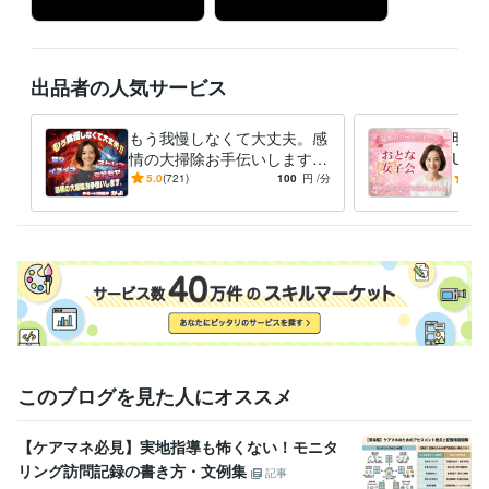
載せてます♪( ´▽｀)

私の関西弁や雰囲気わかると思うので

ぜひ聴いてみてくださいね❤️

出品者の人気サービス
待機してない時でもメッセージは

いつでもお受けしてます♪

もう我慢しなくて大丈夫。感
明る
おかげさまで、1000件超えました。

情の大掃除お手伝いします
UP
本当ありがとうございます(^-^)

怒り/イライラ/モヤモヤ/スト
ス発
5.0
(721)
100
円
/分
5.0
嬉しいです。

レス/焦り/感情爆発/本音
ナ・
関係
ブログ書いてます(´ ▽ ` )

介護の事や日常書いてます♪

毎日投稿してます(*´∇｀*)

良かったら読んでみて下さいね♡

今日も無理せずゆる〜くふわっと

楽しくいきましょう（╹◡╹）❤️

このブログを見た人にオススメ
【ケアマネ必見】実地指導も怖くない！モニタ
経験職種
リング訪問記録の書き方・文例集
記事
ライフスタイル・その他 / その他
経験年数 : 11年