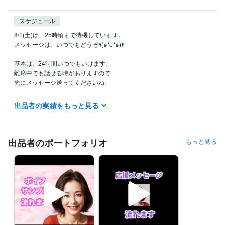
スケジュール
8/1(土)は、25時頃まで待機しています。

メッセージは、いつでもどうぞ٩(๑❛ᴗ❛๑)۶

基本は、24時間いつでもいけます。

離席中でも話せる時がありますので

先にメッセージ送ってくださいね。

その間いつでも話せます♡

出品者の実績をもっと見る
ちょっと話したいな。って時も、しっかり話したいな。って時も大歓迎
です♪

♪ コンテンツマーケットに出品中です ♪

出品者のポートフォリオ
もっと見る
介護をされているご家族さまに向けて書きました。

「介護で1番大切なのは、あなたが壊れないこと」

少しでも心が軽くなりますように♡

https://coconala.com/contents_market/articles/cmezfx4pr0l7z9p0hpm31
4xs3

ポートフォリオにボイスサンプル
