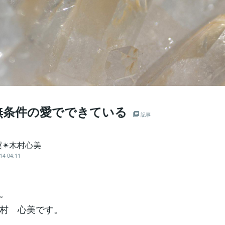
無条件の愛でできている
記事
✴︎木村心美
14 04:11
。
村 心美です。