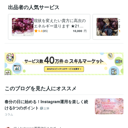
過ぎる欲求や期待などのエネルギーが入り混じっており、

出品者の人気サービス
特にこのヒーラー活動においては大元の根源宇宙の計画に基づいて行わ
れている為にすべてを委ねています。集客や経済的利益は一切追い求め
現状を変えたい貴方に高次の
スピ
ておりません。

エネルギー送ります ★21日
速し
私個人的にもたとえ他者からの評価が良かろうと悪かろうとどちらでも
間連続集中遠隔ヒーリング★
＊ア
5.0
(85)
10,000
円
5.0
よく

評価自体に意味はなく、他者からの評価は一切不要という持論がありま
す。

望むような結果に至らなかった際に

鬱積した怒りを晴らす為に評価を下げる方を

時折見受けますが、ヒーリングセッションではその方の放つエネルギー
に忠実に沿った浄化、クリアリングが意識の学び、気づきと進化の目的
で現時点での結果として浮き彫りになり現象化します。

ご本人も気づいておられないその事も踏まえた気づきが湧き上がる場合
このブログを見た人にオススメ
には評価欄にて対応いたしますが、

基本的には返信しておりません。

春分の日に始める！Instagram運用を楽しく続
ご理解ご了承の程、お願い申し上げます。
ける3つのポイント
記事
経験職種
コラム
物流・購買 / 商品・在庫管理
経験年数 : 8年
ライフスタイル・その他 / マッサージ師・セラピスト
経験年数 : 5年
紬｜Instagram運用代行＆サポート