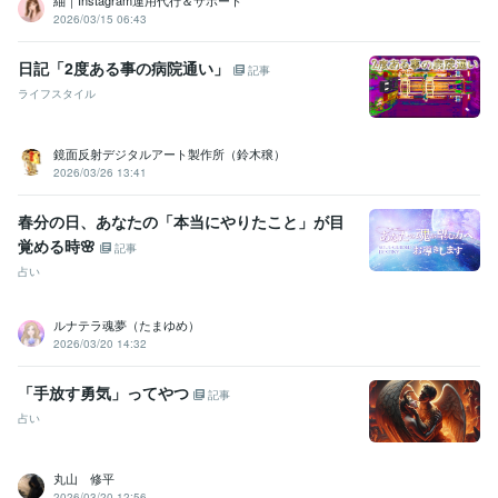
職歴
2026/03/15 06:43
光の翼
2016年7月 ~ 現在
インテリア雑貨店自営
1998年4月 ~ 2008年4月
日記「2度ある事の病院通い」
記事
株式会社 ガルエージェンシー大阪支社
2011年2月 ~ 2011年5月
ライフスタイル
某警備会社
2011年7月 ~ 2012年7月
資格・検定
鏡面反射デジタルアート製作所（鈴木穣）
認定レイキティーチャー
取得年 : 2003年
2026/03/26 13:41
認定レイキティーチャー
取得年 : 2009年
春分の日、あなたの「本当にやりたこと」が目
得意分野
覚める時🌸
記事
占い
エネルギークリアリング、チャクラ活性化
各種アチューメント
占い
仕事、恋愛、お金
使命、天命
ハイヤーセルフ
潜在能力開花
現実創造
引き寄せ
願望実現
占い
ヒーリング、アチューンメント
ルナテラ魂夢（たまゆめ）
スピリチュアル
根源回帰
2026/03/20 14:32
「手放す勇気」ってやつ
記事
占い
丸山 修平
2026/03/20 12:56