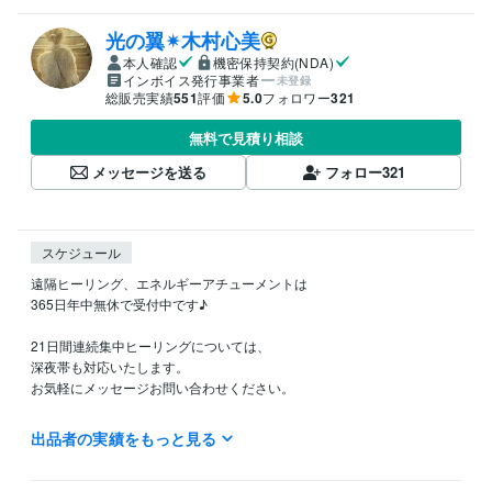
光の翼✴︎木村心美
本人確認
機密保持契約(NDA)
インボイス発行事業者
未登録
総販売実績
551
評価
5.0
フォロワー
321
無料で見積り相談
メッセージを送る
フォロー
321
スケジュール
遠隔ヒーリング、エネルギーアチューメントは

365日年中無休で受付中です♪

21日間連続集中ヒーリングについては、

深夜帯も対応いたします。

お気軽にメッセージお問い合わせください。

いつも評価をご記入頂き

出品者の実績をもっと見る
誠にありがとうございます。

しかしながら、評価には様々なコントロール思慮思惑、承認欲求、過剰