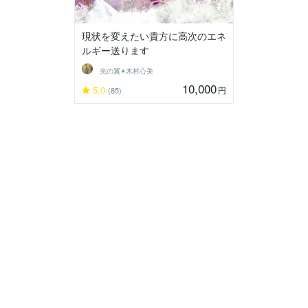
現状を変えたい貴方に高次のエネ
ルギー送ります
光の翼✴︎木村心美
10,000
5.0
円
(85)