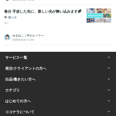
春分 手放した先に、新しい光が舞い込みます🌈
✨
記事
占い
ゆるねこ｜声のヒーラー
2026/03/20 12:54