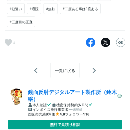
#勘違い
#通院
#無駄
#二度ある事は3度ある
#三度目の正直
4
一覧に戻る
鏡面反射デジタルアート製作所（鈴木
穣）
本人確認
機密保持契約(NDA)
インボイス発行事業者
未登録
総販売実績
8
評価
4.8
フォロワー
116
無料で見積り相談