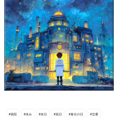
#病院
#休み
#休日
#祝日
#春分の日
#交番