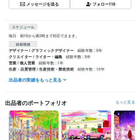
メッセージを送る
フォロー
116
スケジュール
毎日　朝10から夜0時まで対応できます。
経験職種
デザイナー / グラフィックデザイナー
経験年数 : 5年
クリエイター / ライター・編集
経験年数 : 5年
営業 / 個人営業
経験年数 : 1年
生産・品質管理 / 生産技術・製造技術
経験年数 : 10年
出品者の実績をもっと見る
職歴
デニーズ
1991年3月 ~ 1999年5月
得意分野
出品者のポートフォリオ
もっと見る
動画編集・映像制作
画像合成、画像修正、タイトル制作、ブログ
合成画像
合成写真
タイトル制作
表紙制作
ブログ記事
アフェリエイト
ニュース記事
スチームパンク
サイバーパンク
小説
学歴
東京都立工芸高等学校
1988年3月 ~ 1990年2月