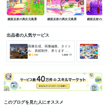
鏡面反射の異次元風景
鏡面反射の異次元風景
鏡面反射の異
出品者の人気サービス
画像合成、画像編集、タイト
画像
ル、表紙制作、承ります シ
フト
ュールで異次元な世界の空間
で、
4.5
(4)
1,000
円
-
(1)
演出をします。
す！
このブログを見た人にオススメ