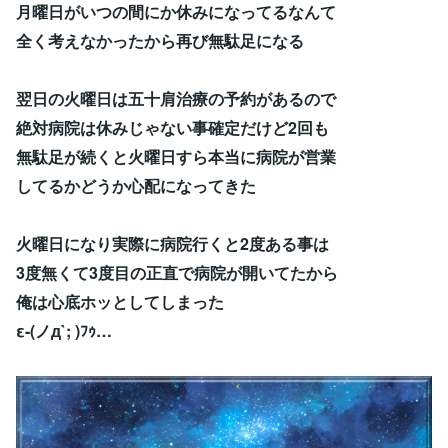
月曜日がいつの間にか休みになってるなんて
全く考えなかったから再び無駄足になる
翌日の火曜日は五十肩治療の予約があるので
絶対病院は休みじゃない事確定だけど2回も
無駄足が続くと火曜日すら本当に病院が営業
してるかどうか心配になってきた
火曜日になり実際に病院行くと2度ある事は
3度無くて3度目の正直で病院が開いてたから
俺は心底ホッとしてしまった
ε-(ノд`; )ﾌｩ…