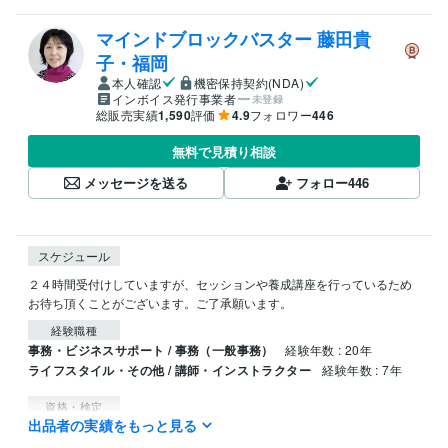
マインドブロックバスター 藤田貴
子・福岡
本人確認
機密保持契約(NDA)
インボイス発行事業者
未登録
総販売実績
1,590
評価
4.9
フォロワー
446
無料で見積り相談
メッセージを送る
フォロー
446
スケジュール
２４時間受付けしていますが、セッションや養成講座を行っているため
経験職種
事務・ビジネスサポート / 事務（一般事務）
経験年数 : 20年
ライフスタイル・その他 / 講師・インストラクター
経験年数 : 7年
資格・検定
出品者の実績をもっと見る
実用英語技能検定2級
取得年 : 1990年
秘書技能検定3級
取得年 : 1990年