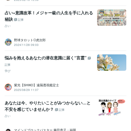
占い×意識改革！メジャー級の人生を手に入れる
秘訣
記事
占い
野球タロット⚾️虎次郎
2024/11/28 09:03
悩みを抱えるあなたの潜在意識に届く“言霊”
記事
学び
紫光【SHIKO】遠隔透視鑑定士
2025/08/29 11:07
あなたは今、やりたいことがみつからない…と
不安を感じていませんか？
記事
占い
マインドブロックバスター 藤田貴子・福岡