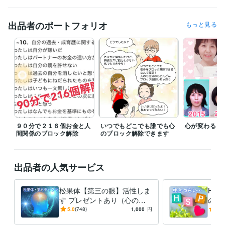
認定レイキティーチャー
取得年 : 2016年
普通自動車第一種運転免許
取得年 : 1993年
出品者のポートフォリオ
もっと見る
得意分野
悩み相談・カウンセリング
心のブロック解除で潜在意識を書き換え
ます
ヒーリング
スターシード
繊細さん
潜在意識の書き換え
マインドブロック
チャネリング
心のブロック解除
自動書記
松果体
hsp
学歴
活水女子短期大学
1990年3月 ~ 1992年2月
９０分で２１６個お金と人
いつでもどこでも誰でも心
心が変わると
間関係のブロック解除
のブロック解除できます
出品者の人気サービス
松果体【第三の眼】活性しま
HS
す プレゼントあり（心のブ
のブ
ロック解除） ８／9日まで
疲れ
5.0
(748)
1,000
円
5.0
い」