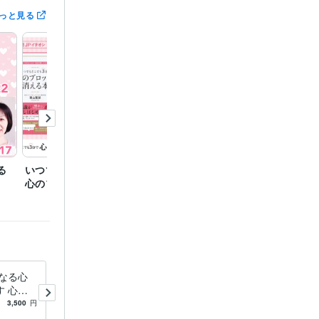
っと見る
る
いつでもどこでも３分で
潜在意識（心）あなたは
心のブロックが消える
どのタイプ？
になる心
HSP繊細さんが楽になる！心
 心が
のブロック解除します 生き
ら
づらさから自由になりません
3,500
円
5.0
(12)
200
円
/分
なたへ
か？