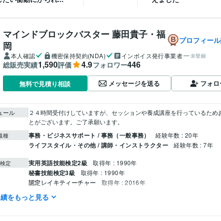
マインドブロックバスター 藤田貴子・福
プロフィール
岡
本人確認
機密保持契約(NDA)
インボイス発行事業者
未登録
1,590
4.9
446
総販売実績
評価
フォロワー
メッセージを送る
フォロ
無料で見積り相談
ュール
２４時間受付けしていますが、セッションや養成講座を行っているため
事務・ビジネスサポート / 事務（一般事務）
経験年数 : 20年
職種
ライフスタイル・その他 / 講師・インストラクター
経験年数 : 7年
実用英語技能検定2級
取得年 : 1990年
検定
秘書技能検定3級
取得年 : 1990年
認定レイキティーチャー
取得年 : 2016年
普通自動車第一種運転免許
取得年 : 1993年
実績をもっと見る
悩み相談・カウンセリング
心のブロック解除で潜在意識を書き換え
分野
ヒーリング
スターシード
繊細さん
潜在意識の書き換え
マインドブ