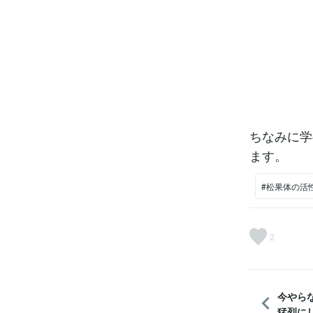
ちなみに学
ます。
#松果体の活
2
今やら
猛烈にし