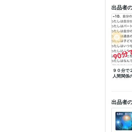
出品者
学
９０分で
人間関係
出品者