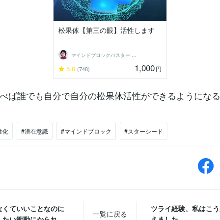
松果体【第三の眼】活性します
マインドブロックバスター 藤田貴子・福岡
1,000
5.0
円
(748)
べば誰でも自分で自分の松果体活性ができるようにな
性化
#潜在意識
#マインドブロック
#スターシード
なくていいことなのに
ツライ経験、私はこう
一覧に戻る
たい衝動にかられ...
えました