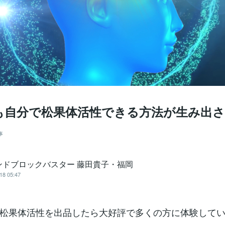
も自分で松果体活性できる方法が生み出
事
ンドブロックバスター 藤田貴子・福岡
18 05:47
松果体活性を出品したら大好評で多くの方に体験して