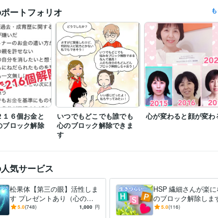
チャネリング
心のブロック解除
自動書記
松果体
hsp
のポートフォリオ
も
活水女子短期大学
1990年3月 ~ 1992年2月
歴
２１６個お金と
いつでもどこでも誰でも
心が変わると顔が変わ
のブロック解除
心のブロック解除できま
す
の人気サービス
松果体【第三の眼】活性しま
HSP 繊細さんが楽
す プレゼントあり（心のブ
のブロック解除します
ロック解除） ８／9日まで
疲れやすく「生きづ
5.0
(748)
1,000
円
5.0
(116)
い」・・・そんなあ