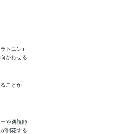
メラトニン）
へ向かわせる
あることか
シーや透視能
力が開花する