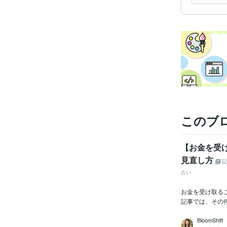
このブ
【お金を受
見直し方
記
占い
お金を受け取る
記事では、その
BloomShift