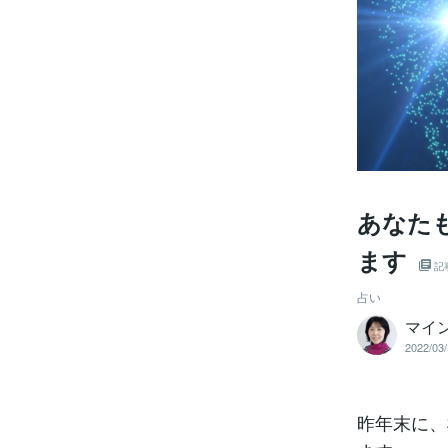
あなた
ます
記
占い
マイ
2022/03/
昨年末に、