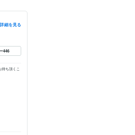
詳細を見る
ー
446
お待ち頂くこ
ます
ロック