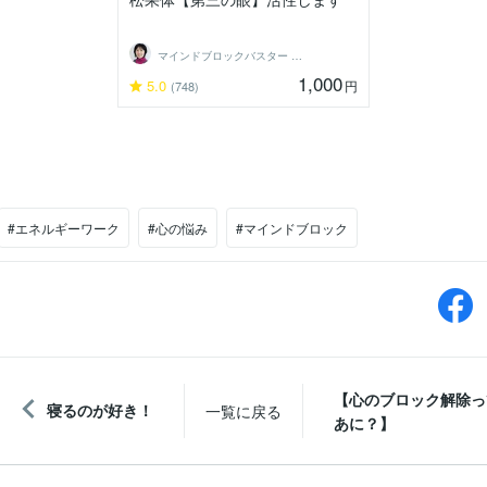
マインドブロックバスター 藤田貴子・福岡
1,000
5.0
円
(748)
#エネルギーワーク
#心の悩み
#マインドブロック
【心のブロック解除っ
寝るのが好き！
一覧に戻る
あに？】