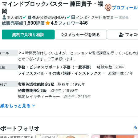
マインドブロックバスター 藤田貴子・福
プロフィール
岡
本人確認
機密保持契約(NDA)
インボイス発行事業者
未登録
1,590
4.9
446
総販売実績
評価
フォロワー
メッセージを送る
フォロ
無料で見積り相談
ュール
２４時間受付けしていますが、セッションや養成講座を行っているため
事務・ビジネスサポート / 事務（一般事務）
経験年数 : 20年
職種
ライフスタイル・その他 / 講師・インストラクター
経験年数 : 7年
実用英語技能検定2級
取得年 : 1990年
検定
秘書技能検定3級
取得年 : 1990年
認定レイキティーチャー
取得年 : 2016年
普通自動車第一種運転免許
取得年 : 1993年
実績をもっと見る
悩み相談・カウンセリング
心のブロック解除で潜在意識を書き換え
分野
ヒーリング
スターシード
繊細さん
潜在意識の書き換え
マインドブ
チャネリング
心のブロック解除
自動書記
松果体
hsp
のポートフォリオ
も
活水女子短期大学
1990年3月 ~ 1992年2月
歴