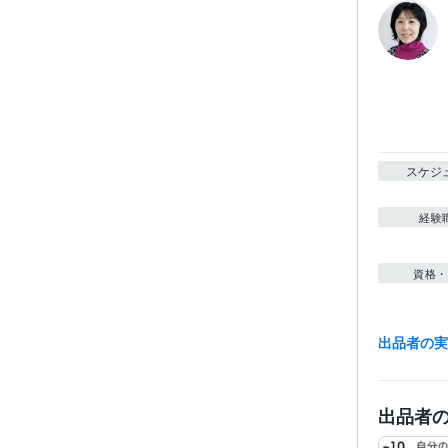
スケジ
経験
資格・
出品者の
得意
出品者
学