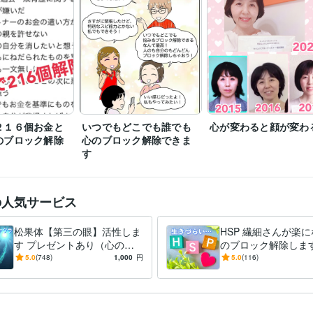
２１６個お金と
いつでもどこでも誰でも
心が変わると顔が変わ
のブロック解除
心のブロック解除できま
す
の人気サービス
松果体【第三の眼】活性しま
HSP 繊細さんが楽
す プレゼントあり（心のブ
のブロック解除します
ロック解除） ８／9日まで
疲れやすく「生きづ
5.0
(748)
1,000
円
5.0
(116)
い」・・・そんなあ