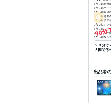
９０分で
人間関係
出品者