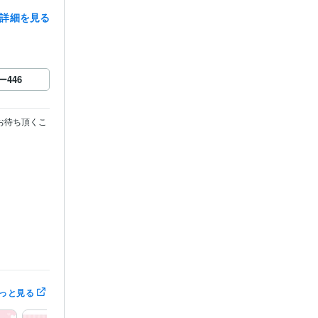
詳細を見る
ー
446
お待ち頂くこ
ます
ロック
っと見る