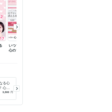
る
いつでもどこでも３分で
潜在意識（心）あなたは
心のブロックが消える
どのタイプ？
になる心
HSP繊細さんが楽になる！心
 心が
のブロック解除します 生き
ら
づらさから自由になりません
3,500
円
5.0
(12)
200
円
/分
なたへ
か？