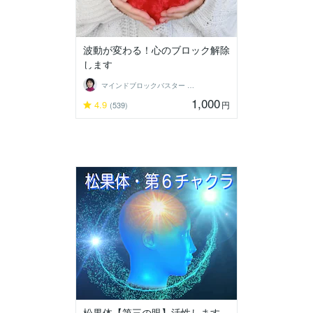
波動が変わる！心のブロック解除
します
マインドブロックバスター 藤田貴子・福岡
1,000
4.9
円
(539)
松果体【第三の眼】活性します