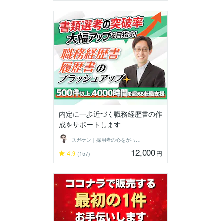
内定に一歩近づく職務経歴書の作
成をサポートします
スガケン｜採用者の心をがっちり掴む転職術
12,000
4.9
円
(157)