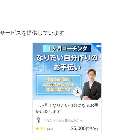
サービスを提供しています！
一か月！なりたい自分になるお手
伝いをします
スガケン｜採用者の心をがっちり掴む転職術
25,000
5.0
円
/60分
(47)