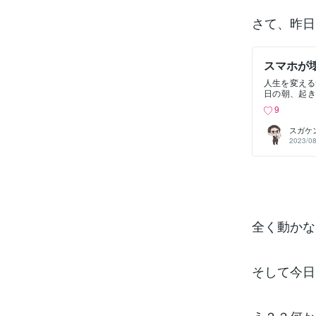
さて、昨日
スマホが
人生を変える
日の朝、起き
はぁ、とにか
9
かかるんだろ
ョップに向か
スガケ
らえましたが
2023/08
パターンは長
の風が直接あ
していたので
ん(笑)30
ん😭・修理
いずれかの対
で、補償をつ
（タダじゃな
全く動かな
が出来ない点
可能性がある
タ復旧サービ
ップは半分く
そして今日
ないものもあ
な。最近の傾
に対してキャ