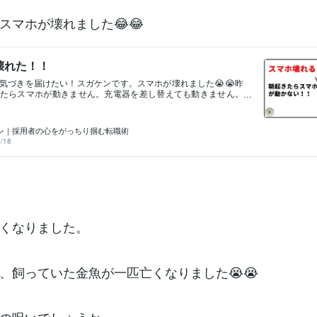
スマホが壊れました😂😂
壊れた！！
気づきを届けたい！スガケンです。スマホが壊れました😭😭昨
たらスマホが動きません。充電器を差し替えても動きません。
くやるべきことをやってからショップに行こう🤔めっちゃ時間
なー、塩対応されたらどうしよう(笑)そんなことを考えながらシ
いました！……店内はあまり混んでいない！すぐ話を聞いても
ン｜採用者の心をがっちり掴む転職術
、確認しますと言われスマホがつれていかれました😭あ、この
/18
くなるやつだなとこの時点で覚悟！そして店内が寒い🥶🥶冷房
たらない場所に避難して待ちます。。長くなりそうなのを覚悟
、簿記の勉強資料を持って行きました😂😂寒くてはかどりませ
分くらいですぐに結果はでました（すぐか？(笑)）…電源が入りませ
・交換・クレジットカード補償（補償、保証、保障どれだ…🤔）
応をすすめられました。この機種は比較的高額の機種だったの
けていました。そのため修理と交換の場合はまぁまぁ割安です
いんかい🤔）問題は電源が入らない為現状データのサルベージ
くなりました。
。修理だと内部データが吹っ飛ぶとのこと。正確には消失する
だったかな？交換、クレジット補償の場合は壊れた機種にデー
スを行う事でサルベージ可能らしい（これも有償）😮バックア
らいとっていたけど完全ではなく、最近のデータには消したく
、飼っていた金魚が一匹亡くなりました😭😭
ったため、交換かクレジット補償の選択に…さてどうしようか
向（もう何年も前からだと思いますが）として、一つのスマホ
リアが一括で全サ