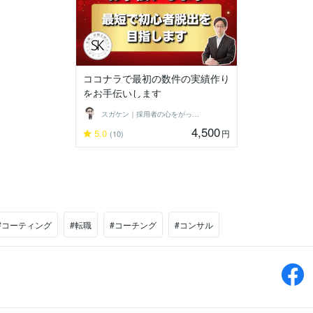
ココナラで最初の数件の実績作り
をお手伝いします
スガケン｜採用者の心をがっちり掴む転職術
4,500
5.0
円
(10)
#コーティング
#転職
#コーチング
#コンサル