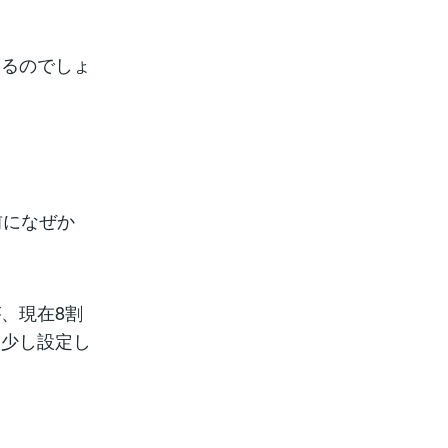
いるのでしょ
前になぜか
、現在8割
て少し設定し