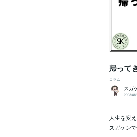
帰って
コラム
スガ
2023/08/
人生を変え
スガケンで