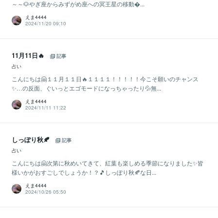
～～🐶やぎ座からみずがめ座への冥王星の移動...
えま4444
2024/11/20 09:10
11月11日🔥
記事
占い
こんにちは🤗１１月１１日🔥１１１１！！！！！今こそ願いのチャンス
✨…の反面、ぐいっとエゴモードになっちゃったり💦無...
えま4444
2024/11/11 11:22
しっぽり秋🍂
記事
占い
こんにちは🤗次第に秋めいてきて、紅葉も楽しめる季節になりました✨皆
様いかがおすごしでしょうか！？🎵しっぽり秋🍂な日...
えま4444
2024/10/26 05:50