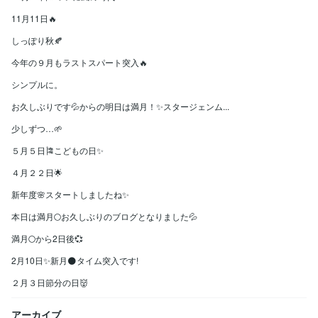
11月11日🔥
しっぽり秋🍂
今年の９月もラストスパート突入🔥
シンプルに。
お久しぶりです💦からの明日は満月！✨スタージェンム...
少しずつ…🌱
５月５日🎏こどもの日✨
４月２２日🌟
新年度🌸スタートしましたね✨
本日は満月🌕お久しぶりのブログとなりました💦
満月🌕から2日後💞
2月10日✨新月🌑タイム突入です!
２月３日節分の日👹
アーカイブ