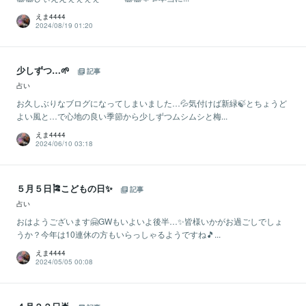
えま4444
2024/08/19 01:20
少しずつ…🌱
記事
占い
お久しぶりなブログになってしまいました…💦気付けば新緑🍃とちょうど
よい風と…で心地の良い季節から少しずつムシムシと梅...
えま4444
2024/06/10 03:18
５月５日🎏こどもの日✨
記事
占い
おはようございます🤗GWもいよいよ後半…✨皆様いかがお過ごしでしょ
うか？今年は10連休の方もいらっしゃるようですね🎵...
えま4444
2024/05/05 00:08