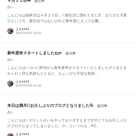
４月２２日🌟
記事
占い
こんにちは🤗本日は４月２２日…✨新生活に慣れてきた方、まだまだ大変
💦という方、新生活ではないけれど新年度に入って心機...
えま4444
2024/04/22 03:52
新年度🌸スタートしましたね✨
記事
占い
こんにちは✨ついに昨日から新年度🌸がスタートいたしました🎉どきどき
わくわく💞な気持ちとともに、ちょっぴり不安な気持...
えま4444
2024/04/02 04:26
本日は満月🌕お久しぶりのブログとなりました💦
記事
占い
こんにちは✨タロット占いをやっておりますえまです🐶とてもお久しぶり
のブログとなってしまいました…💦…というのも、PC...
えま4444