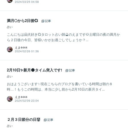
2024/03/25 04:58
満月🌕から2日後💞
記事
占い
こんにちは🤗犬好き💞タロット占い師🔮のえまです🐶土曜日の夜の満月か
ら２日後の今日、皆様いかがお過ごしでしょうか？...
えま4444
2024/02/26 01:36
2月10日✨新月🌑タイム突入です!
記事
占い
おはようございます✨現在こちらのブログを書いている時間は朝の８
時…！もうこの時間は、本当に少し前から2月10日の新月タイ...
えま4444
2024/02/09 23:04
２月３日節分の日👹
記事
占い