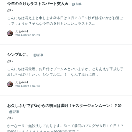
今年の９月もラストスパート突入🔥
記事
占い
こんにちは🤗えまと申します🐶本日は９月２８日✨秋🍂皆様いかがお過ご
しでしょうか？そんな今年の９月もいよいよラストス...
えま4444
2024/09/28 05:39
シンプルに。
記事
占い
こんにちは🤗最近、お片付けブーム🔥といいますか、とりあえず手放し手
放しさっぱりしたい、シンプルに…！！なんて流れに自...
えま4444
2024/09/11 04:26
お久しぶりです💦からの明日は満月！✨スタージェンムーン！？😲
記事
占い
かーなーりご無沙汰しております…💦って前回のブログが６月１０日！？
😱😱ひぃええぇぇぇぇ～～～😱😱🐶💦本当に...