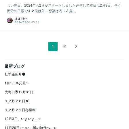
つい先日、2024年も2月がスタートしました🎉そして本日は2月3日、そう
節分の日👹です🎵鬼は外～👹福は内～🎵鬼...
えま4444
2024/02/03 03:32
1
2
最新ブログ
牡羊座新月🌑
1月1日🎍元旦✨
大晦日🌟12月31日
１２月２８日🌟
１２月２１日冬至🎃
12月3日、いよいよ…✨
11月20日✨ついに風の時代へ…☺