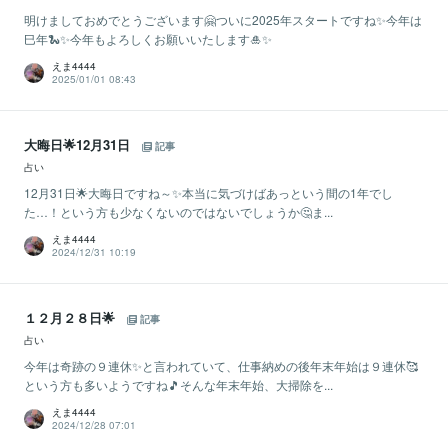
明けましておめでとうございます🤗ついに2025年スタートですね✨今年は
巳年🐍✨今年もよろしくお願いいたします🎍✨
えま4444
2025/01/01 08:43
大晦日🌟12月31日
記事
占い
12月31日🌟大晦日ですね～✨本当に気づけばあっという間の1年でし
た…！という方も少なくないのではないでしょうか🤔ま...
えま4444
2024/12/31 10:19
１２月２８日🌟
記事
占い
今年は奇跡の９連休✨と言われていて、仕事納めの後年末年始は９連休🥰
という方も多いようですね🎵そんな年末年始、大掃除を...
えま4444
2024/12/28 07:01