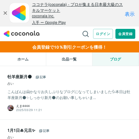
会員登録で10％割引クーポンを獲得！
ホーム
出品一覧
ブログ
牡羊座新月🌑
記事
占い
こんばんは🤗かなりお久しぶりなブログになってしまいました💦本日は牡
羊座新月🌑✨しっかり新月🌑のお願い事しちゃいま...
えま4444
2025/03/29 11:21
1月1日🎍元旦✨
記事
占い