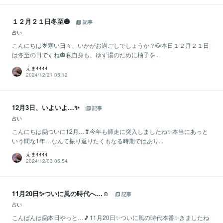
１２月２１日冬至🎃
記事
占い
こんにちは🌟寒い日々、いかがお過ごしでしょうか？🐶本日１２月２１日
は冬至の日ですね🎃私自身も、ゆず湯のために柚子を...
えま4444
2024/12/21 05:12
12月3日、いよいよ…✨
記事
占い
こんにちは🤗ついに12月…❣今年も師走に突入しましたね✨本当にあっと
いう間な1年…なんて振り返りたくもなる時期ではあり...
えま4444
2024/12/03 05:54
11月20日✨ついに風の時代へ…☺
記事
占い
こんばんは🤗本日やっと…🎵11月20日✨ついに風の時代本番✨きましたね