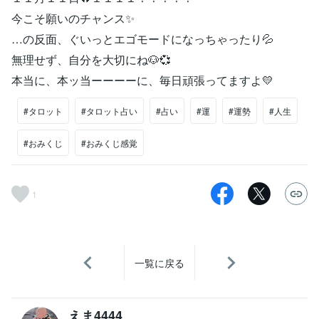
今こそ願いのチャンス✨
…の反面、ぐいっとエゴモードになっちゃったり💦
無理せず、自分を大切にね🐶💞
本当に、本ッ当ーーーーに、毎日頑張ってますよ💛
#タロット
#タロット占い
#占い
#運
#運勢
#人生
#おみくじ
#おみくじ感覚
1
一覧に戻る
えま4444