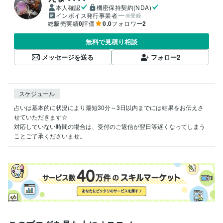
本人確認
機密保持契約(NDA)
インボイス発行事業者
未登録
総販売実績
0
評価
0.0
フォロワー
2
無料で見積り相談
メッセージを送る
フォロー
2
スケジュール
占いは基本的に状況により最短30分～3日以内までには結果をお伝えさ
せていただきます☆

対応していない時間の場合は、受付のご返信が翌日等遅くなってしまう
ことご了承くださいませ。