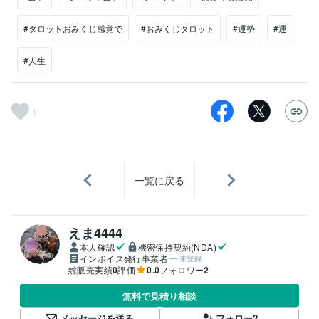
#タロットおみくじ感覚で
#おみくじタロット
#運勢
#運
#人生
1
一覧に戻る
えま4444
本人確認
機密保持契約(NDA)
インボイス発行事業者
未登録
総販売実績
0
評価
0.0
フォロワー
2
無料で見積り相談
メッセージを送る
フォロー
2