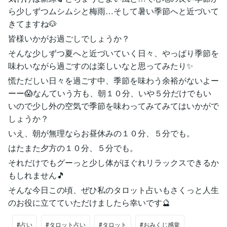
ら少しずつムシムシと梅雨…そして暑い季節へと近づいて
きてますね🐶
皆様いかがお過ごしでしょうか？
そんな少しずつ夏へと近づいていく日々、やっぱり季節を
味わいながら過ごすのは楽しいなと思ってみたり✨
慌ただしい日々を過ごす中、季節を味わう余裕がないよー
ーー😱なんていう方も、朝１０分、いや５分だけでもい
いので少し外の空気で季節を味わってみてみてはいかがで
しょうか？
いえ、朝が無理ならお昼休みの１０分、５分でも。
はたまた夕方の１０分、５分でも。
それだけでもグーっと少し体がほぐれリラックスできるか
もしれません🎵
そんな今日この頃、ぜひ私のタロット占いもさくっと人生
のお役に立てていただけましたら幸いです🔮
#占い
#タロット占い
#タロット
#おみくじ感覚