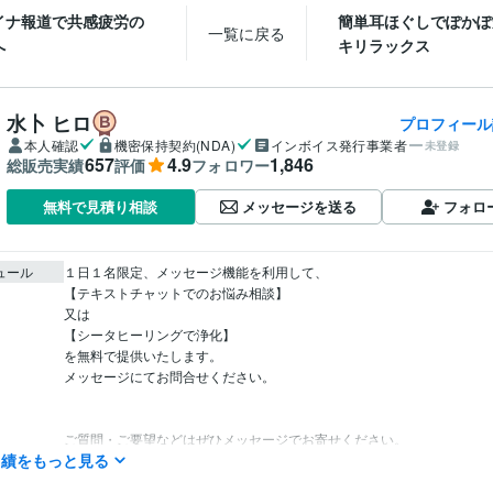
イナ報道で共感疲労の
簡単耳ほぐしでぽかぽ
一覧に戻る
へ
キリラックス
水卜 ヒロ
プロフィール
本人確認
機密保持契約(NDA)
インボイス発行事業者
未登録
657
4.9
1,846
総販売実績
評価
フォロワー
メッセージを送る
フォロ
無料で見積り相談
ュール
１日１名限定、メッセージ機能を利用して、

【テキストチャットでのお悩み相談】

又は

【シータヒーリングで浄化】

を無料で提供いたします。

メッセージにてお問合せください。

ご質問・ご要望などはぜひメッセージでお寄せください。

実績をもっと見る
ココナラブログ不定期で更新中です♪
