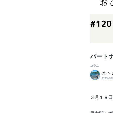
パート
コラム
水卜 
2022/03/
３月１８日