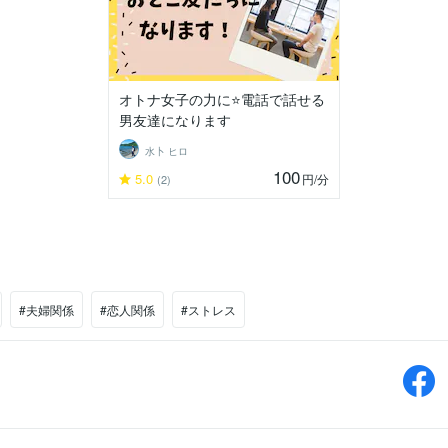
オトナ女子の力に⭐電話で話せる
男友達になります
水卜 ヒロ
100
5.0
円
/分
(2)
#夫婦関係
#恋人関係
#ストレス