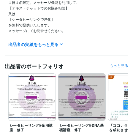
１日１名限定、メッセージ機能を利用して、

【テキストチャットでのお悩み相談】

又は

【シータヒーリングで浄化】

を無料で提供いたします。

メッセージにてお問合せください。

出品者の実績をもっと見る
ご質問・ご要望などはぜひメッセージでお寄せください。

ココナラブログ不定期で更新中です♪

毎日チェックしていますので、最短1時間以内どんなに遅くとも24時間
出品者のポートフォリオ
もっと見る
以内にはお返事させていただきます！

☆電話相談の予定☆

夜19時前後に対応可能、深夜帯は対応不可のことが多いです。

（メッセージにてお問い合わせいただければ、細かい時間設定をお打ち
合わせの上、「待機中」に設定させていただきます）

（電話相談の「予約」は、毎時「00分」または「30分」しか受付できま
せんのでご注意ください。例えば10時10分とか、22時45分といったご予
約はできないシステムになっております。10時や22時30分という形での
ご予約となってしまいます。事前にダイレクトメッセージでお問い合わ
シータヒーリング®応用講
シータヒーリング®DNA基
「ココナラで
せいただければ、細かい時間設定で「待機」することも可能です）

座 修了
礎講座 修了
を成功させる