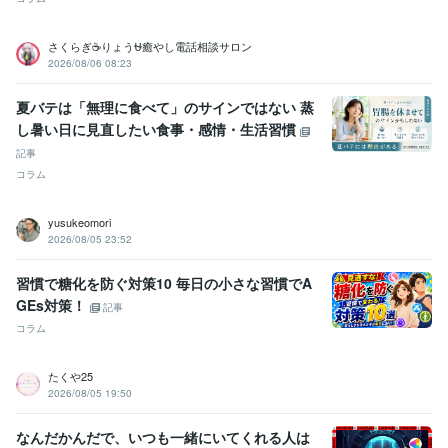
資格・検定
ホームヘルパー2級養成研修修了
取得年 : 2002年
さくらぎ☕りょう⛎癒やし電話相談サロン
社会福祉士
取得年 : 2006年
2026/08/06 08:23
精神保健福祉士
取得年 : 2012年
ストレスチェック実施者養成研修修了
取得年 : 2016年
夏バテは「無理に食べて」のサインではない 蒸
普通自動車運転免許
取得年 : 2000年
し暑い日に見直したい食事・感情・生活習慣
シータヒーリング®DNA基礎
取得年 : 2023年
記事
シータヒーリング®DNA応用
取得年 : 2023年
コラム
ホームヘルパー2級
取得年 : 2001年
社会福祉士
取得年 : 2005年
精神保健福祉士
取得年 : 2011年
yusukeomori
普通自動車第一種運転免許
取得年 : 1999年
2026/08/05 23:52
その他ツール
習慣で糖化を防ぐ対策10 毎日の小さな習慣でA
ソーシャルワーク:21年
うつ経験:13年
ココナラ出品:5年
音声配信:3年
GEs対策！
記事
ギター弾き語り 永遠の初心者:27年
シータヒーリング®︎:1年
コラム
得意分野
悩み相談・カウンセリング
お悩み相談・話し相手・愚痴聞き
性格診
たくや25
断
考え方のクセ診断
交換日記（１週間〜）
認知行動療法
問題解決
2026/08/05 19:50
技能法
元気回復行動プラン(WRAP)
シータヒーリング®
うつ
悩み相談
福祉
家族
人間関係
心の病
夫婦
仕事
なんだかんだで、いつも一緒にいてくれる人は
認知行動療法
シータヒーリング