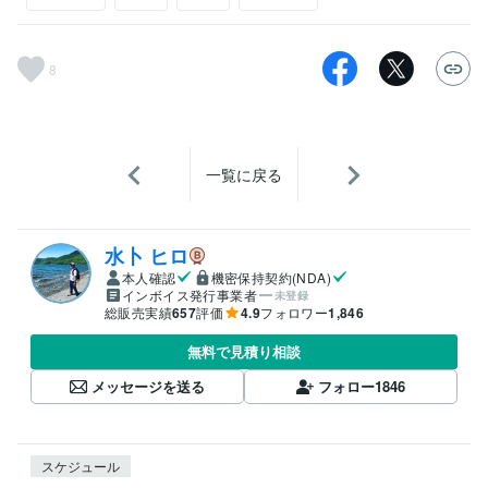
8
一覧に戻る
水卜 ヒロ
本人確認
機密保持契約(NDA)
インボイス発行事業者
未登録
総販売実績
657
評価
4.9
フォロワー
1,846
無料で見積り相談
メッセージを送る
フォロー
1846
スケジュール