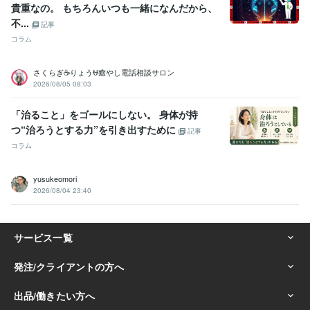
貴重なの。 もちろんいつも一緒になんだから、
ビジネス代行・事務代行
ココナラ出品のコンサル・コーチング
シー
不...
タヒーリング®
記事
ココナラ
カウンセリング
ビジネス
起業
副業
出品
集客
コラム
悩み相談
シータヒーリング
コンサル
学歴
さくらぎ☕りょう⛎癒やし電話相談サロン
2026/08/05 08:03
武蔵大学
1997年3月 ~ 2001年2月
「治ること」をゴールにしない。 身体が持
つ“治ろうとする力”を引き出すために
記事
コラム
yusukeomori
2026/08/04 23:40