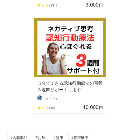
3,000
4.9
円
(131)
自分でできる認知行動療法の習得
３週間サポートします
水卜 ヒロ
10,000
4.9
円
(16)
#内臓脂肪
#お酢
#健康
#音声動画