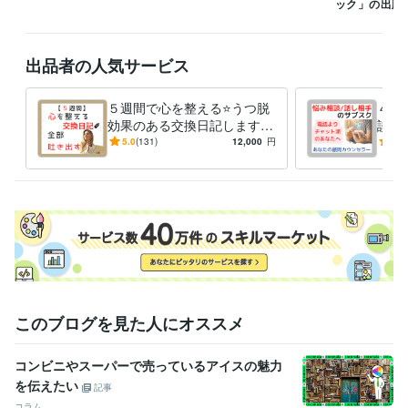
ック」の出版
※下記のリンクより、無料登録して電話番号認証するとココナラより100
0ポイントプレゼントされます。

よかったらご活用ください。

出品者の人気サービス
https://coconala.com/invite/4F26V
経験職種
５週間で心を整える⭐うつ脱
４週
ライフスタイル・その他 / 占い師
経験年数 : 1年
効果のある交換日記します
談・
ライフスタイル・その他 / カウンセラー・コーチ
経験年数 : 20年
【通常版】気持ちを吐き出
『対
5.0
(131)
12,000
円
5.0
ライフスタイル・その他 / その他
経験年数 : 2年
す、習慣化❗
派』
サブ
職歴
社会福祉協議会
2002年4月 ~ 2004年12月
障害者就労支援機関
2005年1月 ~ 現在
ココナラ
2018年12月 ~ 現在
Kindle
2021年2月 ~ 現在
stand.fm
2021年4月 ~ 現在
シータヒーリング®︎
2023年3月 ~ 現在
このブログを見た人にオススメ
受賞歴
ココナラプラチナランク45か月継続
「ココナラカウンセラーの出品
術」
「ココナラで相談サービスを成功させる出品ワークブック」
Ki
コンビニやスーパーで売っているアイスの魅力
ndle オークション・eコマースランキング１位
Kindle 小規模ビジネ
を伝えたい
記事
スに関する電子書籍ランキング１位
コラム