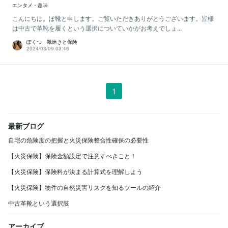
エンタメ・趣味
こんにちは。ぽ靴と申します。ご覧いただきありがとうございます。皆様
は中古で革靴を履くという選択についていかがお考えでしょ...
ぽくつ 靴磨きと保険
2024/03/09 03:46
1
最新ブログ
自宅の危険度の把握と火災保険整合性確保の必要性
【火災保険】保険金額設定で注意すべきこと！
【火災保険】保険料が決まる計算式を理解しよう
【火災保険】物件の自然災害リスクを知るツールの紹介
中古革靴という選択肢
アーカイブ