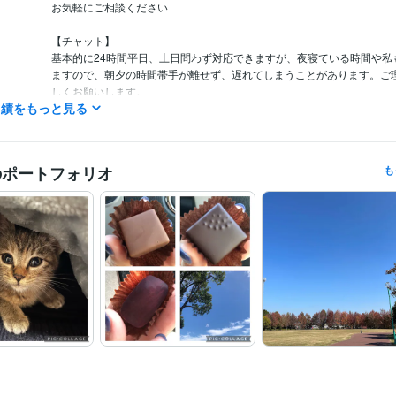
お気軽にご相談ください

【チャット】

基本的に24時間平日、土日問わず対応できますが、夜寝ている時間や私
ますので、朝夕の時間帯手が離せず、遅れてしまうことがあります。ご
しくお願いします。
実績をもっと見る
認定心理士
取得年 : 2009年
検定
ピアヘルパー
取得年 : 2008年
悩み相談・カウンセリング
自己確立（自己理解）　▶　自己受容
分野
のポートフォリオ
も