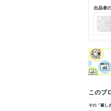
出品者
このブ
その「厳し
コラム