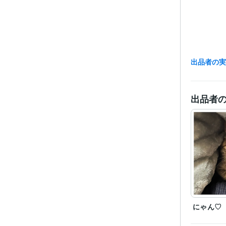
出品者の
資格・
得意
出品者
にゃん♡