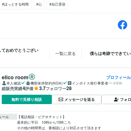
#ほっとする時間
#心
#自己受容
しておめでとうござい
一覧に戻る
僕らは奇跡でできてい
elico room
プロフィール
本人確認
機密保持契約(NDA)
インボイス発行事業者
未登録
4
3.7
28
総販売実績
評価
フォロワー
メッセージを送る
フォ
無料で見積り相談
ュール
【電話相談・ビデオチャット】

基本的に平日　10時から15時ころ

その他の時間帯は、要相談により対応させて頂きます
