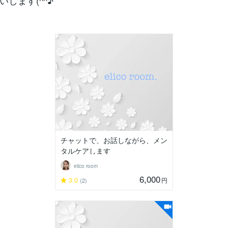
します(^^♪
チャットで、お話しながら、メン
タルケアします
elico room
6,000
3.0
円
(2)