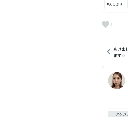
#久しぶり
3
あけま
ます♡
スケジ