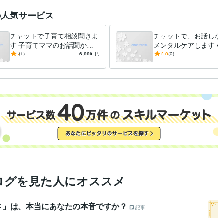
の人気サービス
チャットで子育て相談聞きま
チャットで、お話し
す 子育てママのお話聞かせ
メンタルケアします 
てくださいね！
れていませんか？ハ
-
(1)
6,000
円
3.0
(2)
日のメンタルケアに
ログを見た人にオススメ
さ」は、本当にあなたの本音ですか？
記事