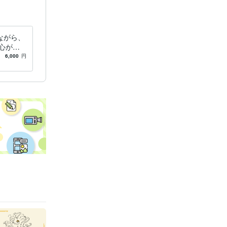
ながら、
心が疲
ードな毎
6,000
円
どうぞ