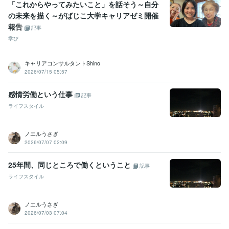
「これからやってみたいこと」を話そう～自分
の未来を描く～がばじこ大学キャリアゼミ開催
報告
記事
学び
キャリアコンサルタントShino
2026/07/15 05:57
感情労働という仕事
記事
ライフスタイル
ノエルうさぎ
2026/07/07 02:09
25年間、同じところで働くということ
記事
ライフスタイル
ノエルうさぎ
2026/07/03 07:04