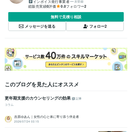
インボイス発行事業者
未登録
総販売実績
0
評価
0.0
フォロワー
2
無料で見積り相談
メッセージを送る
フォロー
2
このブログを見た人にオススメ
更年期支援のカウンセリングの効果
記事
コラム
吉原ゆあん｜女性の心と体に寄り添う伴走者
2026/07/24 03:15