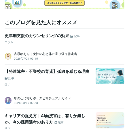
このブログを見た人にオススメ
更年期支援のカウンセリングの効果
記事
コラム
吉原ゆあん｜女性の心と体に寄り添う伴走者
2026/07/24 03:15
【発達障害・不登校の育児】孤独を感じる理由
記事
占い
母の心に寄り添うスピリチュアルガイド
2026/08/07 07:53
キャリアの捉え方｜AI面接官は、有りか無し
か。今の採用選考のあり方
記事
学び