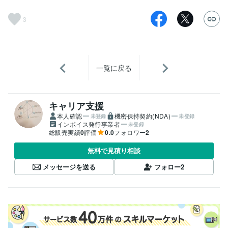
3
一覧に戻る
キャリア支援
本人確認
機密保持契約(NDA)
未登録
未登録
インボイス発行事業者
未登録
総販売実績
0
評価
0.0
フォロワー
2
無料で見積り相談
メッセージを送る
フォロー
2