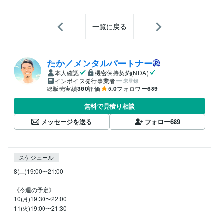
一覧に戻る
たか／メンタルパートナー
本人確認
機密保持契約(NDA)
インボイス発行事業者
未登録
総販売実績
360
評価
5.0
フォロワー
689
無料で見積り相談
メッセージを送る
フォロー
689
スケジュール
8(土)19:00〜21:00

《今週の予定》

10(月)19:30〜22:00

11(火)19:00〜21:30
