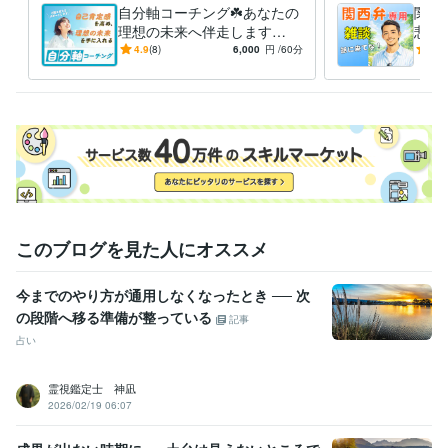
ご購入者様に満足して頂けるように

自分軸コーチング☘️あなたの
関西
日々知識と経験をアップデートしています✨

理想の未来へ伴走します
悲し
┈┈┈┈┈┈┈┈┈┈┈┈┈┈

【一歩が踏み出せないあなた
遣わ
4.9
(8)
6,000
円
/60分
5.0
へ】行動を変えるサポートを
なた
します
経験職種
医療・介護 / 看護師
経験年数 : 10年
ライフスタイル・その他 / カウンセラー・コーチ
経験年数 : 3年
職歴
オーストラリアにワーキングホリデー
1980年3月 ~ 1982年2月
病院等の看護師
1985年3月 ~ 1990年2月
某訪問看護＆精神科訪問看護ステーション
2022年3月 ~ 現在
このブログを見た人にオススメ
受賞歴
今までのやり方が通用しなくなったとき ── 次
訪問看護師のキャリアインタビュー
看護師のキャリアインタビュー
の段階へ移る準備が整っている
看護師のキャリアインタビュー
ココナラプラチナランク達成
記事
占い
資格・検定
看護師
取得年 : 2015年
霊視鑑定士 神凪
呼吸療法認定士
取得年 : 2019年
2026/02/19 06:07
ビジネス・クリエイティブツール