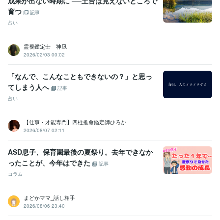
成果が出ない時期に ──土台は見えないところで
Excel:10年
Numbers:2年
PowerPoint:10年
Word:10年
育つ
Google ドキュメント:2年
Pages:2年
ChatGPT:2年
Canva:4年
記事
WordPress:1年
Google スプレッドシート:2年
freee:2年
占い
Perplexity AI:1年
CapCut:1年
霊視鑑定士 神凪
その他ツール
2026/02/03 00:02
話し相手・お悩み相談:10年
自己肯定感を育むサポート:10年
「なんで、こんなこともできないの？」と思っ
得意分野
悩み相談・カウンセリング
【お悩み相談・雑談・話し相手】
【恋愛
てしまう人へ
記事
相談、恋活】
【仕事・人間関係、転職・退職】
占い
悩み相談
話し相手
雑談
恋愛相談
恋活
学習指導・資格・キャリア相談
【コーチングセッション】
【仕事・才能専門】四柱推命鑑定師ひろか
コーチング
教育
2026/08/07 02:11
語学力
英語
日常会話レベル
ASD息子、保育園最後の夏祭り。去年できなか
ったことが、今年はできた
記事
コラム
まどかママ_話し相手
2026/08/06 23:40