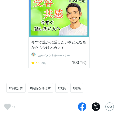
今すぐ誰かと話したい☘️どんなあ
なたも受けとめます
たか／メンタルパートナー
100
5.0
円
/分
(94)
#得意分野
#長所を伸ばす
#成長
#結果
11