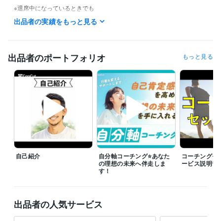
※退席中になっているときでも

　対応可能な時もありますのでその際は

出品者の実績をもっと見る
　一度メッセージください

┈┈┈┈┈┈┈┈┈┈┈┈┈┈┈

出品者のポートフォリオ
もっと見る
⭐️7/31(金)ブログ✍️更新しました

『結果が出ない時期にも意味がある』

ぜひ読んでください☘️

┈┈┈┈┈┈┈┈┈┈┈┈┈┈┈

『今すぐ相談可能』になっていれば

　いつでもご購入いただいて大丈夫です

☝️ご予約も可能ですのでご相談ください

自己紹介
自分軸コーチング⭐️あなた
コーチングセ
　メッセージで日程調整したあとに

の理想の未来へ伴走しま
ービス説明音
　予約枠をお作りいたします

す！
サービスについてご質問がございましたら

お気軽にメッセージくださいね♪

出品者の人気サービス
┈┈┈┈┈┈┈┈┈┈┈┈┈┈┈
