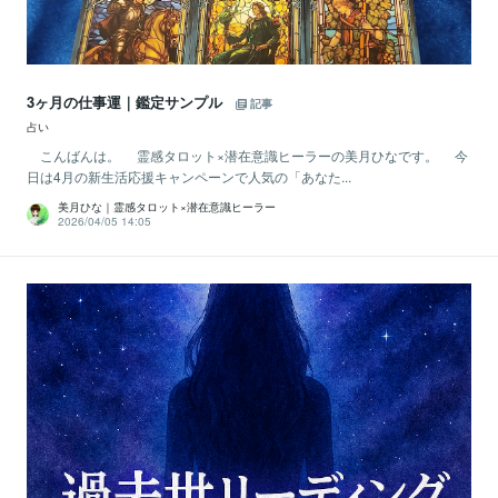
3ヶ月の仕事運｜鑑定サンプル
記事
占い
こんばんは。 霊感タロット×潜在意識ヒーラーの美月ひなです。 今
日は4月の新生活応援キャンペーンで人気の「あなた...
美月ひな｜霊感タロット×潜在意識ヒーラー
2026/04/05 14:05