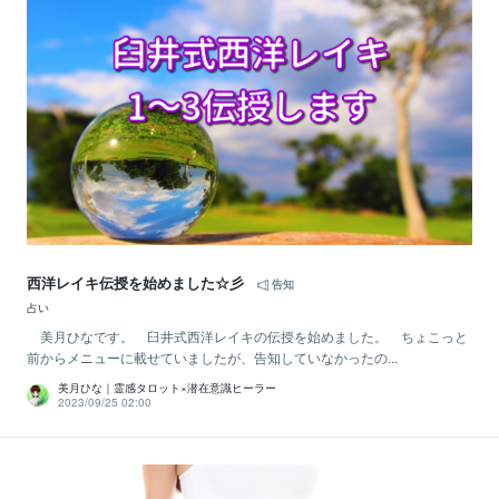
西洋レイキ伝授を始めました☆彡
告知
占い
美月ひなです。 臼井式西洋レイキの伝授を始めました。 ちょこっと
前からメニューに載せていましたが、告知していなかったの...
美月ひな｜霊感タロット×潜在意識ヒーラー
2023/09/25 02:00