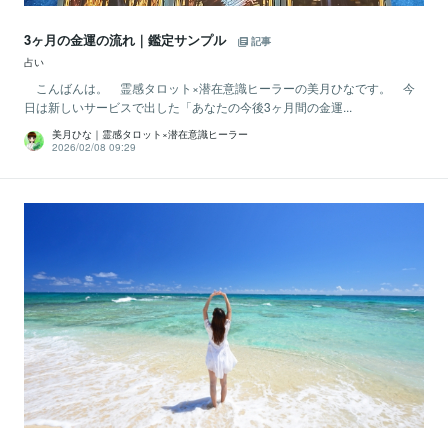
3ヶ月の金運の流れ｜鑑定サンプル
記事
占い
こんばんは。 霊感タロット×潜在意識ヒーラーの美月ひなです。 今
日は新しいサービスで出した「あなたの今後3ヶ月間の金運...
美月ひな｜霊感タロット×潜在意識ヒーラー
2026/02/08 09:29