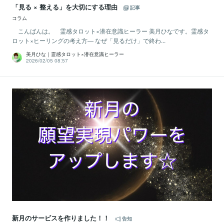
「見る × 整える」を大切にする理由
記事
コラム
こんばんは。 霊感タロット×潜在意識ヒーラー 美月ひなです。霊感タ
ロット×ヒーリングの考え方― なぜ「見るだけ」で終わ...
美月ひな｜霊感タロット×潜在意識ヒーラー
2026/02/05 08:57
新月のサービスを作りました！！
告知