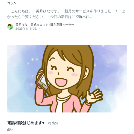
コラム
こんにちは。 美月ひなです。 新月のサービスを作りました！！ よ
かったらご覧ください。 今回の新月は11/20(木)1...
美月ひな｜霊感タロット×潜在意識ヒーラー
2025/11/16 05:14
電話相談はじめます♥
告知
占い