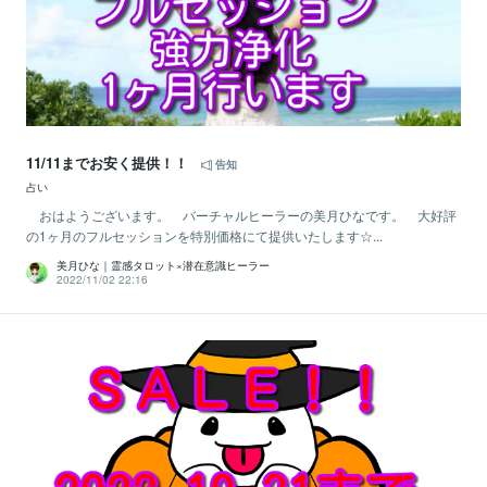
11/11までお安く提供！！
告知
占い
おはようございます。 バーチャルヒーラーの美月ひなです。 大好評
の1ヶ月のフルセッションを特別価格にて提供いたします☆...
美月ひな｜霊感タロット×潜在意識ヒーラー
2022/11/02 22:16