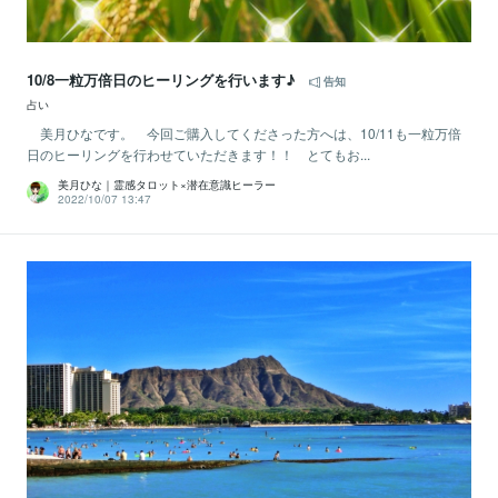
10/8一粒万倍日のヒーリングを行います♪
告知
占い
美月ひなです。 今回ご購入してくださった方へは、10/11も一粒万倍
日のヒーリングを行わせていただきます！！ とてもお...
美月ひな｜霊感タロット×潜在意識ヒーラー
2022/10/07 13:47