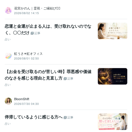
花宮かのん｜霊視・ご縁結び❁⃘
2026/08/02 14:15
恋運と金運が止まる人は、受け取れないのでな
く、〇〇だけ
記事
占い
虹うさ✴︎虹オフィス
2026/08/01 02:50
【お金を受け取るのが苦しい時】罪悪感や価値
のなさを感じる理由と見直し方
記事
占い
BloomShift
2026/07/30 04:30
停滞しているように感じる方へ
記事
占い