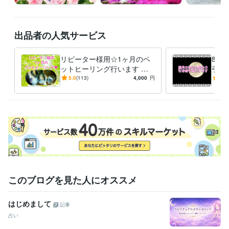
ヒーリング
浄化
恋愛
金運
お金
ビジネス
仕事
潜在意識
占い
ご縁結び
潜在意識書き換え（勾玉セラピー）
総合スピリチュ
アル鑑定
出品者の人気サービス
ヒーリング
占い
霊感タロット
透視
ルノルマンカード
オラクルカード
潜在意識
リピーター様用☆1ヶ月のペ
8/2
ットヒーリング行います じ
引き
っくり癒してご機嫌に過ごし
ワー
5.0
(113)
4,000
円
5.0
ましょう☆彡
臨時
このブログを見た人にオススメ
はじめまして
記事
占い