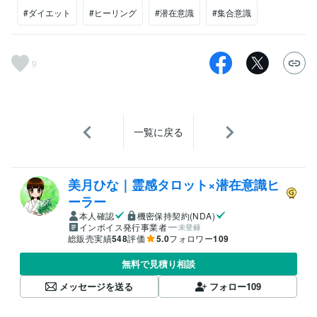
#ダイエット
#ヒーリング
#潜在意識
#集合意識
9
一覧に戻る
美月ひな｜霊感タロット×潜在意識ヒ
ーラー
本人確認
機密保持契約(NDA)
インボイス発行事業者
未登録
総販売実績
548
評価
5.0
フォロワー
109
無料で見積り相談
メッセージを送る
フォロー
109