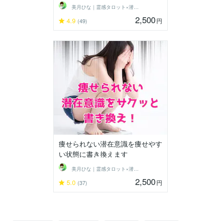
美月ひな｜霊感タロット×潜在意識ヒーラー
2,500
4.9
円
(49)
痩せられない潜在意識を痩せやす
い状態に書き換えます
美月ひな｜霊感タロット×潜在意識ヒーラー
2,500
5.0
円
(37)