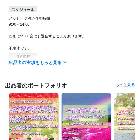
スケジュール
メッセージ対応可能時間

9:00～24:00

たまに25:00台にも返信することがあります。

経験職種
出品者の実績をもっと見る
営業 / 法人営業
経験年数 : 15年
営業 / 個人営業
経験年数 : 15年
営業 / 営業事務・アシスタント
経験年数 : 9年
事務・ビジネスサポート / 事務（一般事務）
経験年数 : 3年
出品者のポートフォリオ
もっと見る
ライフスタイル・その他 / 占い師
経験年数 : 5年
受賞歴
ゴールドランクに昇格
プラチナランクに昇格
ビジネス・クリエイティブツール
Excel:15年
PowerPoint:3年
Word:15年
得意分野
占い
強力浄化（ヒーリング）
強力祈祷