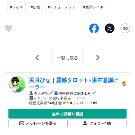
#レイキ
#伝授
#アチューメント
#西洋レイキ
4
一覧に戻る
美月ひな｜霊感タロット×潜在意識ヒ
ーラー
本人確認
機密保持契約(NDA)
インボイス発行事業者
未登録
総販売実績
549
評価
5.0
フォロワー
109
無料で見積り相談
メッセージを送る
フォロー
109