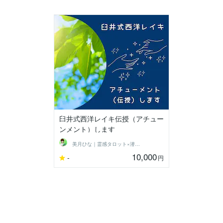
臼井式西洋レイキ伝授（アチュー
ンメント）します
美月ひな｜霊感タロット×潜在意識ヒーラー
10,000
-
円