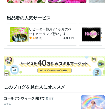
占い
強力浄化（ヒーリング）
強力祈祷
ヒーリング
浄化
恋愛
金運
お金
ビジネス
仕事
潜在意識
占い
ご縁結び
潜在意識書き換え（勾玉セラピー）
総合スピリチュ
アル鑑定
出品者の人気サービス
ヒーリング
占い
霊感タロット
透視
ルノルマンカード
オラクルカード
潜在意識
リピーター様用☆1ヶ月のペ
8/2
ットヒーリング行います じ
引き
っくり癒してご機嫌に過ごし
ワー
5.0
(114)
4,000
円
5.0
ましょう☆彡
臨時
このブログを見た人にオススメ
ゴールデンウィーク明けて
記事
コラム