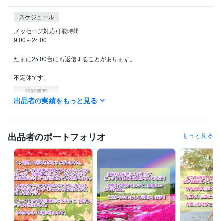
スケジュール
メッセージ対応可能時間

9:00～24:00

たまに25:00台にも返信することがあります。

経験職種
出品者の実績をもっと見る
営業 / 法人営業
経験年数 : 15年
営業 / 個人営業
経験年数 : 15年
営業 / 営業事務・アシスタント
経験年数 : 9年
事務・ビジネスサポート / 事務（一般事務）
経験年数 : 3年
出品者のポートフォリオ
もっと見る
ライフスタイル・その他 / 占い師
経験年数 : 5年
受賞歴
ゴールドランクに昇格
プラチナランクに昇格
ビジネス・クリエイティブツール
Excel:15年
PowerPoint:3年
Word:15年
得意分野