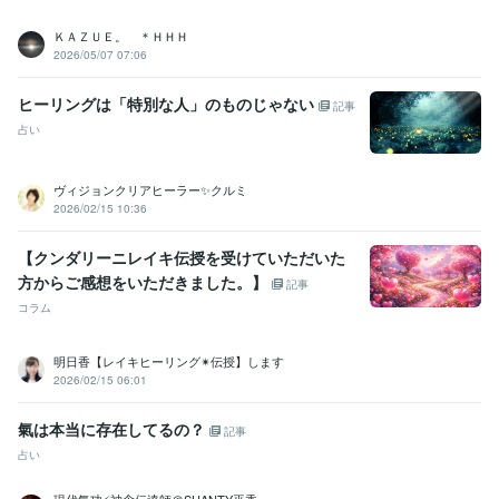
ＫＡＺＵＥ。 ＊ＨＨＨ
2026/05/07 07:06
ヒーリングは「特別な人」のものじゃない
記事
占い
ヴィジョンクリアヒーラー✨クルミ
2026/02/15 10:36
【クンダリーニレイキ伝授を受けていただいた
方からご感想をいただきました。】
記事
コラム
明日香【レイキヒーリング✴︎伝授】します
2026/02/15 06:01
氣は本当に存在してるの？
記事
占い
現代気功⚡神念伝達師＠SHANTY巫香