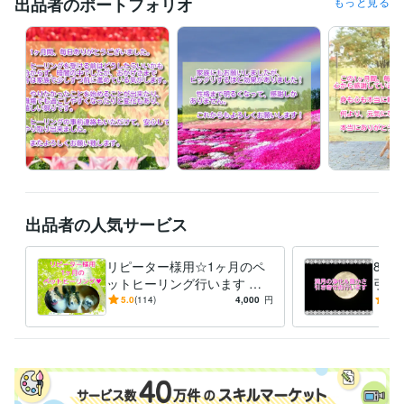
出品者のポートフォリオ
もっと見る
ライフスタイル・その他 / 占い師
経験年数 : 5年
受賞歴
ゴールドランクに昇格
プラチナランクに昇格
ビジネス・クリエイティブツール
Excel:15年
PowerPoint:3年
Word:15年
得意分野
占い
強力浄化（ヒーリング）
強力祈祷
ヒーリング
浄化
恋愛
金運
お金
ビジネス
仕事
潜在意識
占い
ご縁結び
潜在意識書き換え（勾玉セラピー）
総合スピリチュ
アル鑑定
出品者の人気サービス
ヒーリング
占い
霊感タロット
透視
ルノルマンカード
オラクルカード
潜在意識
リピーター様用☆1ヶ月のペ
8/2
ットヒーリング行います じ
引き
っくり癒してご機嫌に過ごし
ワー
5.0
(114)
4,000
円
5.0
ましょう☆彡
臨時