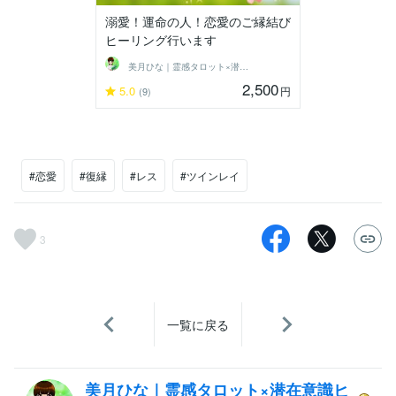
溺愛！運命の人！恋愛のご縁結び
ヒーリング行います
美月ひな｜霊感タロット×潜在意識ヒーラー
2,500
5.0
円
(9)
#恋愛
#復縁
#レス
#ツインレイ
3
一覧に戻る
美月ひな｜霊感タロット×潜在意識ヒ