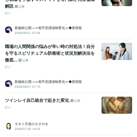
解説
記事
占い
新施術公開→≪相手意識強制変化≫◆星桜龍
2026/08/01 07:06
職場の人間関係の悩みが辛い時の対処法！自分
を守るスピリチュアル防衛術と状況別解決法を
徹底...
記事
占い
新施術公開→≪相手意識強制変化≫◆星桜龍
2026/08/01 07:10
ツインレイ自己統合で起きた変化
記事
占い
モネ☆天使のささやき
2026/07/29 16:03