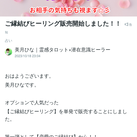
ご縁結びヒーリング販売開始しました！！
告
知
占い
美月ひな｜霊感タロット×潜在意識ヒーラー
2023/10/18 23:04
おはようございます。
美月ひなです。
オプションで人気だった
【ご縁結びヒーリング】を単発で販売することにしまし
た。
第一弾として【恋愛のご縁結び】から！！