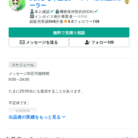
ーラー
本人確認
機密保持契約(NDA)
インボイス発行事業者
未登録
総販売実績
549
評価
5.0
フォロワー
109
無料で見積り相談
メッセージを送る
フォロー
109
スケジュール
メッセージ対応可能時間

9:00～24:00

たまに25:00台にも返信することがあります。

経験職種
出品者の実績をもっと見る
営業 / 法人営業
経験年数 : 15年
営業 / 個人営業
経験年数 : 15年
営業 / 営業事務・アシスタント
経験年数 : 9年
事務・ビジネスサポート / 事務（一般事務）
経験年数 : 3年