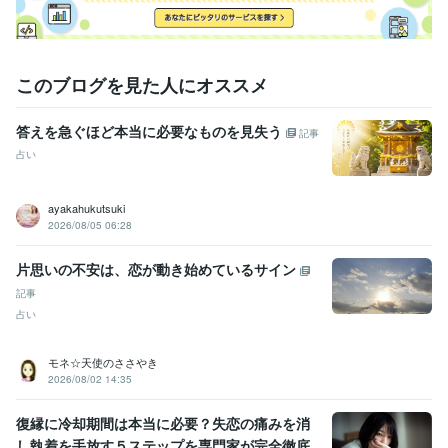
このブログを見た人にオススメ
答えを急ぐほど本当に必要なものを見失う
記事
占い
ayakahukutsuki
2026/08/05 06:28
片思いの不安は、恋が動き始めているサイン
記事
占い
モネ☆天使のささやき
2026/08/02 14:35
復縁に冷却期間は本当に必要？失恋の痛みを消
し執着を手放す５ステップを専門家が完全徹底