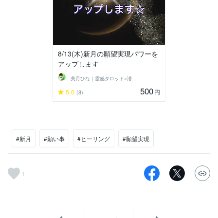
8/13(木)新月の願望実現パワーを
アップします
美月ひな｜霊感タロット×潜在意識ヒーラー
500
5.0
円
(8)
#新月
#願い事
#ヒーリング
#願望実現
1