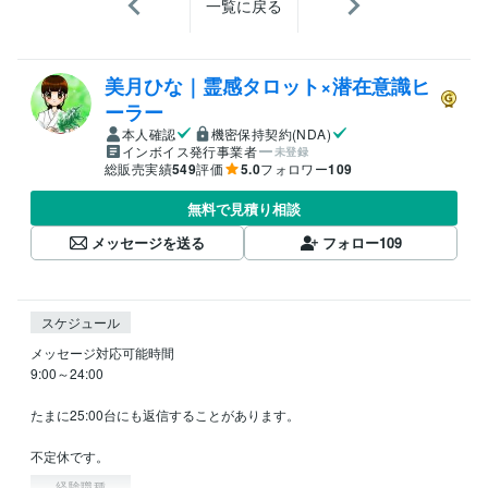
一覧に戻る
美月ひな｜霊感タロット×潜在意識ヒ
ーラー
本人確認
機密保持契約(NDA)
インボイス発行事業者
未登録
総販売実績
549
評価
5.0
フォロワー
109
無料で見積り相談
メッセージを送る
フォロー
109
スケジュール
メッセージ対応可能時間

9:00～24:00

たまに25:00台にも返信することがあります。

経験職種