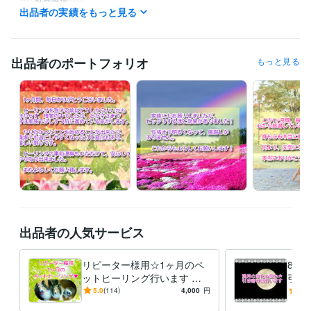
出品者の実績をもっと見る
営業 / 法人営業
経験年数 : 15年
営業 / 個人営業
経験年数 : 15年
営業 / 営業事務・アシスタント
経験年数 : 9年
事務・ビジネスサポート / 事務（一般事務）
経験年数 : 3年
出品者のポートフォリオ
もっと見る
ライフスタイル・その他 / 占い師
経験年数 : 5年
受賞歴
ゴールドランクに昇格
プラチナランクに昇格
ビジネス・クリエイティブツール
Excel:15年
PowerPoint:3年
Word:15年
得意分野
占い
強力浄化（ヒーリング）
強力祈祷
ヒーリング
浄化
恋愛
金運
お金
ビジネス
仕事
潜在意識
占い
ご縁結び
潜在意識書き換え（勾玉セラピー）
総合スピリチュ
アル鑑定
出品者の人気サービス
ヒーリング
占い
霊感タロット
透視
ルノルマンカード
オラクルカード
潜在意識
リピーター様用☆1ヶ月のペ
8/2
ットヒーリング行います じ
引き
っくり癒してご機嫌に過ごし
ワー
5.0
(114)
4,000
円
5.0
ましょう☆彡
臨時