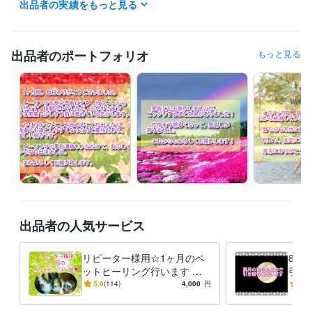
出品者の実績をもっと見る
営業 / 法人営業
経験年数 : 15年
営業 / 個人営業
経験年数 : 15年
営業 / 営業事務・アシスタント
経験年数 : 9年
事務・ビジネスサポート / 事務（一般事務）
経験年数 : 3年
出品者のポートフォリオ
もっと見る
ライフスタイル・その他 / 占い師
経験年数 : 5年
受賞歴
ゴールドランクに昇格
プラチナランクに昇格
ビジネス・クリエイティブツール
Excel:15年
PowerPoint:3年
Word:15年
得意分野
占い
強力浄化（ヒーリング）
強力祈祷
ヒーリング
浄化
恋愛
金運
お金
ビジネス
仕事
潜在意識
占い
ご縁結び
潜在意識書き換え（勾玉セラピー）
総合スピリチュ
アル鑑定
出品者の人気サービス
ヒーリング
占い
霊感タロット
透視
ルノルマンカード
オラクルカード
潜在意識
リピーター様用☆1ヶ月のペ
8/2
ットヒーリング行います じ
引き
っくり癒してご機嫌に過ごし
ワー
5.0
(114)
4,000
円
5.0
ましょう☆彡
臨時