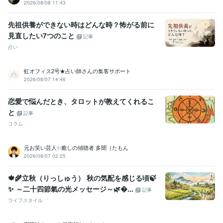
2026/08/08 11:43
先祖供養ができない時はどんな時？怖がる前に
見直したい7つのこと
記事
占い
虹オフィス2号★占い師さんの集客サポート
2026/08/07 14:46
恋愛で悩んだとき、タロットが教えてくれるこ
と
記事
コラム
元お笑い芸人✨癒しの傾聴者 多聞（たもん
2026/08/07 02:25
🍁🌾立秋（りっしゅう） 秋の気配を感じる頃🍃
✨ ～二十四節氣の光メッセージ～🌿...
記事
ライフスタイル