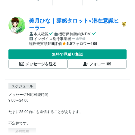
美月ひな｜霊感タロット×潜在意識ヒ
ーラー
本人確認
機密保持契約(NDA)
インボイス発行事業者
未登録
総販売実績
549
評価
5.0
フォロワー
109
無料で見積り相談
メッセージを送る
フォロー
109
スケジュール
メッセージ対応可能時間

9:00～24:00

たまに25:00台にも返信することがあります。

経験職種