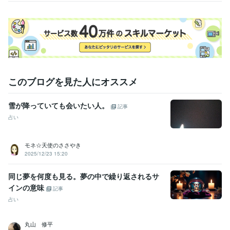
このブログを見た人にオススメ
雪が降っていても会いたい人。
記事
占い
モネ☆天使のささやき
2025/12/23 15:20
同じ夢を何度も見る。夢の中で繰り返されるサ
インの意味
記事
占い
丸山 修平