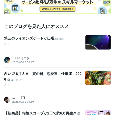
このブログを見た人にオススメ
第三のライオンズゲートが出現
告知
占い
三日月はづき
2026/08/08 06:17
占い♡ 8月８日 寅の日 恋愛運 仕事運 202
6
コンテンツ
占い
エリ 778
2026/08/08 00:59
【新商品】相性スコープが2日で約6万再生🎉