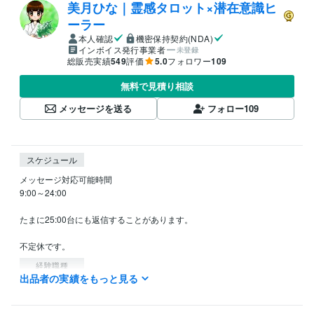
美月ひな｜霊感タロット×潜在意識ヒ
ーラー
本人確認
機密保持契約(NDA)
インボイス発行事業者
未登録
総販売実績
549
評価
5.0
フォロワー
109
無料で見積り相談
メッセージを送る
フォロー
109
スケジュール
メッセージ対応可能時間

9:00～24:00

たまに25:00台にも返信することがあります。

経験職種
出品者の実績をもっと見る
営業 / 法人営業
経験年数 : 15年
営業 / 個人営業
経験年数 : 15年
営業 / 営業事務・アシスタント
経験年数 : 9年