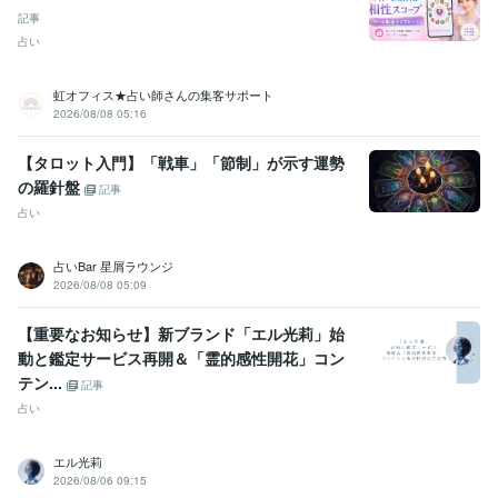
記事
占い
虹オフィス★占い師さんの集客サポート
2026/08/08 05:16
【タロット入門】「戦車」「節制」が示す運勢
の羅針盤
記事
占い
占いBar 星屑ラウンジ
2026/08/08 05:09
【重要なお知らせ】新ブランド「エル光莉」始
動と鑑定サービス再開＆「霊的感性開花」コン
テン...
記事
占い
エル光莉
2026/08/06 09:15