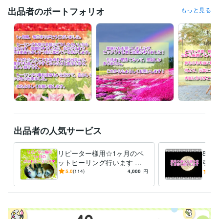
事務・ビジネスサポート / 事務（一般事務）
経験年数 : 3年
出品者のポートフォリオ
もっと見る
ライフスタイル・その他 / 占い師
経験年数 : 5年
受賞歴
ゴールドランクに昇格
プラチナランクに昇格
ビジネス・クリエイティブツール
Excel:15年
PowerPoint:3年
Word:15年
得意分野
占い
強力浄化（ヒーリング）
強力祈祷
ヒーリング
浄化
恋愛
金運
お金
ビジネス
仕事
潜在意識
占い
ご縁結び
潜在意識書き換え（勾玉セラピー）
総合スピリチュ
アル鑑定
出品者の人気サービス
ヒーリング
占い
霊感タロット
透視
ルノルマンカード
オラクルカード
潜在意識
リピーター様用☆1ヶ月のペ
8/2
ットヒーリング行います じ
引き
っくり癒してご機嫌に過ごし
ワー
5.0
(114)
4,000
円
5.0
ましょう☆彡
臨時