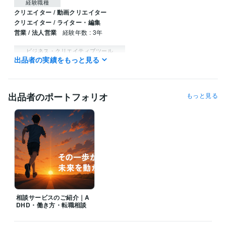
経験職種
クリエイター / 動画クリエイター
クリエイター / ライター・編集
営業 / 法人営業
経験年数 : 3年
ビジネス・クリエイティブツール
出品者の実績をもっと見る
Excel:5年
Google サイト:10年
PowerPoint:5年
Word:5年
ChatGPT:2年
Filmora:2年
Canva:1年
得意分野
出品者のポートフォリオ
もっと見る
悩み相談・カウンセリング
特性理解と悩み整理　転職判断の整理支
援
キャリア相談／特性相
相談サービスのご紹介｜A
DHD・働き方・転職相談