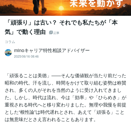
「頑張り」は古い？ それでも私たちが「本
気」で動く理由
記事
コラム
minoキャリア特性相談アドバイザー
2025/06/16 08:46
「頑張ることは美徳」——そんな価値観が当たり前だった
昭和の時代。汗を流し、時間をかけて取り組む姿勢は称賛
され、多くの人がそれを当然のように受け入れてきまし
た。しかし、時代は流れ、今は「効率」や「ひらめき」が
重視される時代へと移り変わりました。無理や我慢を前提
とした“根性論”は時代遅れとされ、あえて「頑張る」こと
は無意味だとさえ言われることもあります。