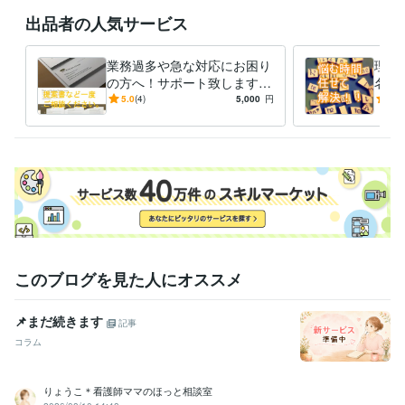
出品者の人気サービス
業務過多や急な対応にお困り
理想
の方へ！サポート致します
名他
簡単な書類なら翌日納品O
0案
5.0
(4)
5,000
円
4.0
K！あなたの負担を軽減しま
ーミ
す
で対
このブログを見た人にオススメ
📌まだ続きます
記事
コラム
りょうこ＊看護師ママのほっと相談室