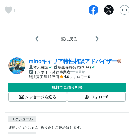
1
一覧に戻る
minoキャリア特性相談アドバイザー
本人確認
機密保持契約(NDA)
インボイス発行事業者
未登録
総販売実績
14
評価
4.6
フォロワー
6
無料で見積り相談
メッセージを送る
フォロー
6
スケジュール
連絡いただければ、折り返しご連絡致します。