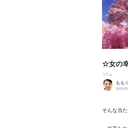
☆女の
コラム
もも
2023/02/
そんな当た