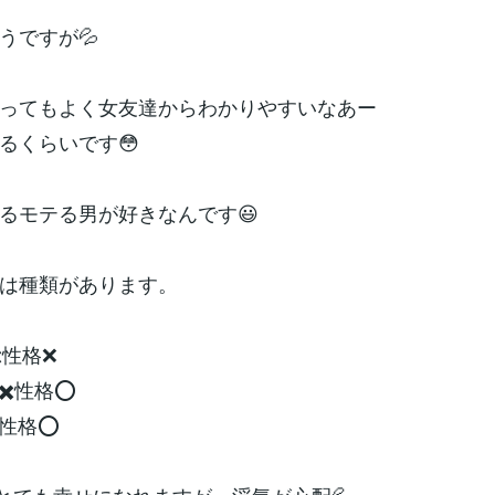
うですが💦
ってもよく女友達からわかりやすいなあー
るくらいです😳
るモテる男が好きなんです😃
は種類があります。
✖️性格❌
✖️性格⭕️
️性格⭕️