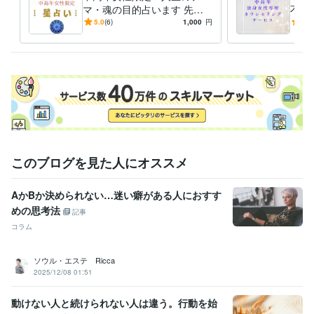
英検準１級
取得年 : 2014年
マ・魂の目的占います 先着1
不安
0名・割引価格!もう一度自分
世代
5.0
(6)
1,000
円
5.0
得意分野
の未来にワクワクしよう。
ーが
悩み相談・カウンセリング
傾聴、悩みの本質を理解する、思考の整
い共
理
自己受容
人間関係
生きがい
夢実現
中高年危機
精神疾患
このブログを見た人にオススメ
AかBか決められない…迷い癖がある人におすす
めの思考法
記事
コラム
ソウル・エステ Ricca
2025/12/08 01:51
動けない人と続けられない人は違う。行動を始