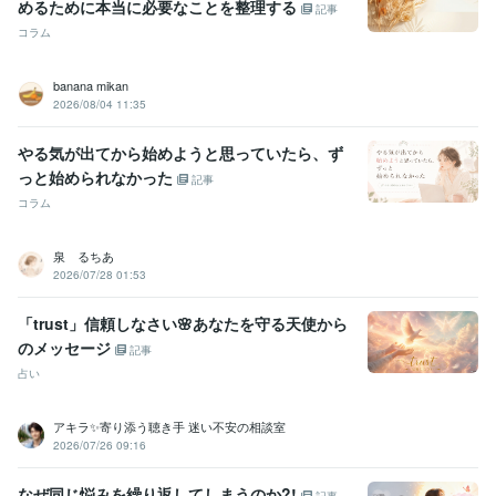
めるために本当に必要なことを整理する
記事
コラム
banana mikan
2026/08/04 11:35
やる気が出てから始めようと思っていたら、ず
っと始められなかった
記事
コラム
泉 るちあ
2026/07/28 01:53
「trust」信頼しなさい🌸あなたを守る天使から
のメッセージ
記事
占い
アキラ✨寄り添う聴き手 迷い不安の相談室
2026/07/26 09:16
なぜ同じ悩みを繰り返してしまうのか?!
記事