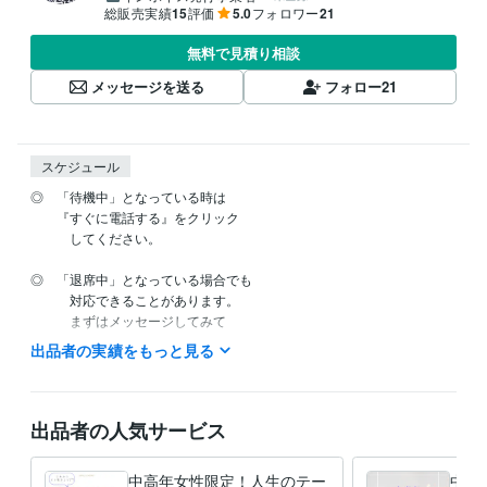
総販売実績
15
評価
5.0
フォロワー
21
無料で見積り相談
メッセージを送る
フォロー
21
スケジュール
◎　「待機中」となっている時は

　　『すぐに電話する』をクリック

　　　してください。

◎　「退席中」となっている場合でも

　　　対応できることがあります。

　　　まずはメッセージしてみて

　　　ください。

出品者の実績をもっと見る
出品者の人気サービス
資格・検定
公認心理師
取得年 : 2019年
ヴィヴェーカナンダ・ヨーガ・インストラクター
取得年 : 2010年
中高年女性限定！人生のテー
中高