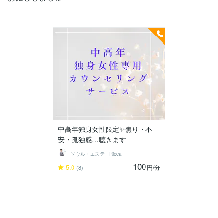
中高年独身女性限定✨焦り・不
安・孤独感…聴きます
ソウル・エステ Ricca
100
5.0
円
/分
(8)