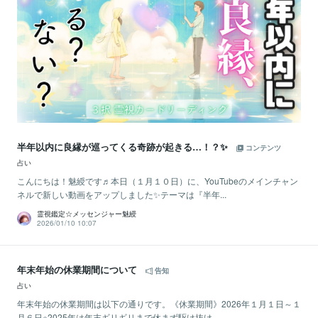
半年以内に良縁が巡ってくる奇跡が起きる…！？✨
コンテンツ
占い
こんにちは！魅綬です♬本日（１月１０日）に、YouTubeのメインチャン
ネルで新しい動画をアップしました✨テーマは『半年...
霊視鑑定☆メッセンジャー魅綬
2026/01/10 10:07
年末年始の休業期間について
告知
占い
年末年始の休業期間は以下の通りです。《休業期間》2026年１月１日～１
月６日※2025年は年末ギリギリまで休まず駆け抜け...