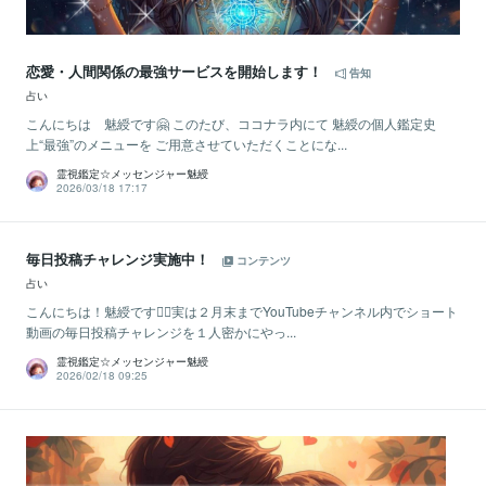
恋愛・人間関係の最強サービスを開始します！
告知
占い
こんにちは 魅綬です🤗 このたび、ココナラ内にて 魅綬の個人鑑定史
上“最強”のメニューを ご用意させていただくことにな...
霊視鑑定☆メッセンジャー魅綬
2026/03/18 17:17
毎日投稿チャレンジ実施中！
コンテンツ
占い
こんにちは！魅綬です🙋‍♀️実は２月末までYouTubeチャンネル内でショート
動画の毎日投稿チャレンジを１人密かにやっ...
霊視鑑定☆メッセンジャー魅綬
2026/02/18 09:25