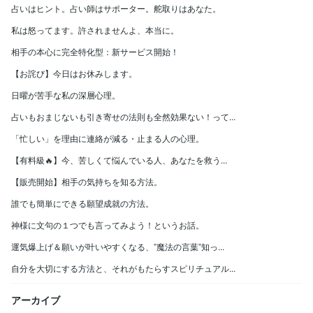
占いはヒント。占い師はサポーター。舵取りはあなた。
私は怒ってます。許されませんよ、本当に。
相手の本心に完全特化型：新サービス開始！
【お詫び】今日はお休みします。
日曜が苦手な私の深層心理。
占いもおまじないも引き寄せの法則も全然効果ない！って...
「忙しい」を理由に連絡が減る・止まる人の心理。
【有料級🔥】今、苦しくて悩んでいる人、あなたを救う...
【販売開始】相手の気持ちを知る方法。
誰でも簡単にできる願望成就の方法。
神様に文句の１つでも言ってみよう！というお話。
運気爆上げ＆願いが叶いやすくなる、”魔法の言葉”知っ...
自分を大切にする方法と、それがもたらすスピリチュアル...
アーカイブ