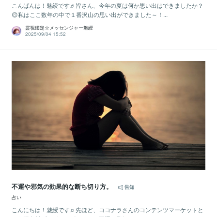
こんばんは！魅綬です♬皆さん、今年の夏は何か思い出はできましたか？
😊私はここ数年の中で１番沢山の思い出ができました～！...
霊視鑑定☆メッセンジャー魅綬
2025/09/04 15:52
不運や邪気の効果的な断ち切り方。
告知
占い
こんにちは！魅綬です♬先ほど、ココナラさんのコンテンツマーケットと