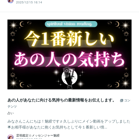
2025/12/15 16:14
あの人があなたに向ける気持ちの最新情報をお伝えします。
コン
テンツ
占い
みなさんこんにちは！魅綬です♬久しぶりにメイン動画をアップしました
🌟お相手様があなたに抱くお気持ちとして今１番新しい情...
霊視鑑定☆メッセンジャー魅綬