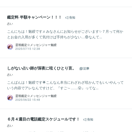
鑑定料 半額キャンペーン！！！
告知
占い
こんにちは！魅綬です♬みなさんにお知らせがございます✨７月って何か
とお金の入用が多くて気付けば手持ちが少ない…😨なんて...
霊視鑑定☆メッセンジャー魅綬
2025/07/15 12:38
しがない占い師が深夜に呟くひとり言。
記事
占い
こんばんは！魅綬です🌟こんなん本当にわざわざ呟かんでもいいやんって
いう内容でアレなんですけど、『すご～……😲』ってな...
霊視鑑定☆メッセンジャー魅綬
2025/06/22 15:48
６月４週目の電話鑑定スケジュールです！
告知
占い