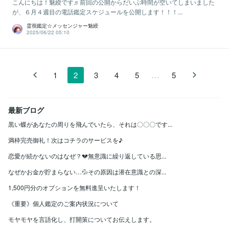
こんにちは！魅綬です♬前回の公開からだいぶ時間が空いてしまいました
が、６月４週目の電話鑑定スケジュールを公開します！！！...
霊視鑑定☆メッセンジャー魅綬
2025/06/22 05:10
…
1
2
3
4
5
5
最新ブログ
黒い蝶があなたの周りを飛んでいたら、それは〇〇〇です...
満枠完売御礼！次はコチラのサービスを♪
恋愛が続かないのはなぜ？💔無意識に繰り返している思...
なぜかお金が貯まらない…💦その原因は潜在意識との深...
1,500円分のオプションを無料進呈いたします！
《重要》個人鑑定のご案内状況について
モヤモヤを言語化し、打開策についてお伝えします。