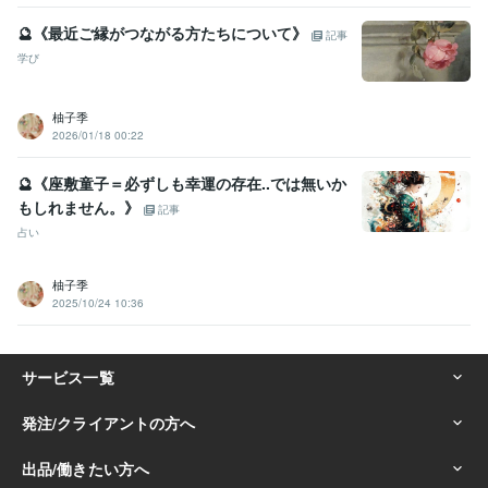
🔮《最近ご縁がつながる方たちについて》
記事
学び
柚子季
2026/01/18 00:22
🔮《座敷童子＝必ずしも幸運の存在..では無いか
もしれません。》
記事
占い
柚子季
2025/10/24 10:36