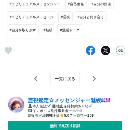
#スピリチュアルメッセンジャー
#自己啓発
#自分の価値
#スピリチュアルメッセージ
#霊視
#自分と向き合う
#自分を取り戻す
#魅綬
#魅綬トーク
7
一覧に戻る
霊視鑑定☆メッセンジャー魅綬
本人確認
機密保持契約(NDA)
インボイス発行事業者
未登録
総販売実績
868
評価
5.0
フォロワー
209
無料で見積り相談