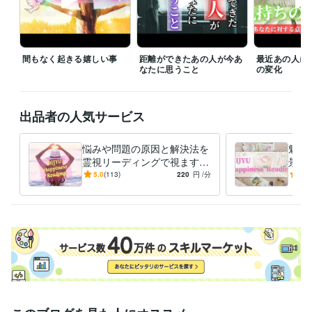
ャンセルさせて頂きます。  

また、鑑定書納品後はココナラの仕様により3日経過すると自動的にトー
クルームがクローズされますのでご了承ください。
経験職種
間もなく起きる嬉しい事
距離ができたあの人が今あ
最近あの人に
クリエイター / ライター・編集
経験年数 : 5年
なたに思うこと
の変化
経営・マネジメント / 経営者・CEO・COO
経験年数 : 5年
ライフスタイル・その他 / 占い師
経験年数 : 10年
ライフスタイル・その他 / 講師・インストラクター
経験年数 : 15年
出品者の人気サービス
ライフスタイル・その他 / アドバイザー
経験年数 : 10年
悩みや問題の原因と解決法を
魅綬
受賞歴
霊視リーディングで視ます
景を
Amazonプライム（執筆作品）にてベストセラー３冠達成
過去の記憶と経緯～現状の糸
状況
5.0
(113)
220
円
/分
5.0
を辿り、問題解消をサポート
取る
資格・検定
✨
示し
中学校教諭免許
取得年 : 2007年
小学校教諭免許
取得年 : 2007年
秘書技能検定
取得年 : 2008年
ビジネス・クリエイティブツール
Word:20年
STORES:3年
VLLO:4年
Canva:3年
Excel:20年
PowerPoint:20年
Google Analytics:4年
ChatGPT:1年
Filmora:1年
iMovie:1年