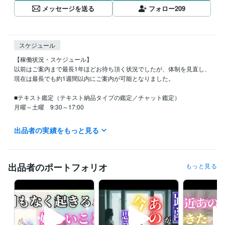
メッセージを送る
フォロー
209
スケジュール
【稼働状況・スケジュール】

以前はご案内まで最長1年ほどお待ち頂く状況でしたが、体制を見直し、
現在は最長でも約1週間以内にご案内が可能となりました。

■テキスト鑑定（テキスト納品タイプの鑑定／チャット鑑定）

月曜～土曜　9:30～17:00

■電話鑑定

出品者の実績をもっと見る
平日　10:00～13:00  

※スケジュールの合間で「今すぐ電話」を解放する場合があります。

■休業日

出品者のポートフォリオ
もっと見る
日曜・祝祭日  

（出張鑑定など別活動に専念するため、ココナラでの対応はお休みとな
ります）

【ご連絡について】

鑑定前の段階で当方からの連絡後、3日間ご返信がない場合はお取引をキ