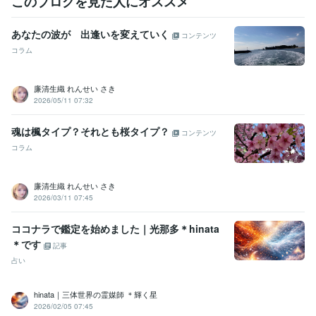
このブログを見た人にオススメ
得意分野
占い
様々なカードを使ったカードリーディング
霊視・オーラ視によ
あなたの波が 出逢いを変えていく
コンテンツ
る鑑定
コラム
語学力
韓国語
日常会話レベル
廉清生織 れんせい さき
2026/05/11 07:32
魂は楓タイプ？それとも桜タイプ？
コンテンツ
コラム
廉清生織 れんせい さき
2026/03/11 07:45
ココナラで鑑定を始めました｜光那多＊hinata
＊です
記事
占い
hinata｜三体世界の霊媒師 ＊輝く星
2026/02/05 07:45