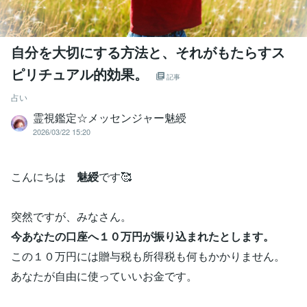
自分を大切にする方法と、それがもたらすス
ピリチュアル的効果。
記事
占い
霊視鑑定☆メッセンジャー魅綬
2026/03/22 15:20
こんにちは
魅綬
です🥰
突然ですが、みなさん。
今あなたの口座へ１０万円が振り込まれたとします。
この１０万円には贈与税も所得税も何もかかりません。
あなたが自由に使っていいお金です。