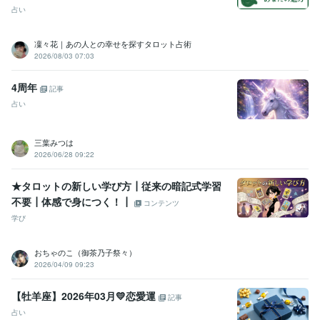
語学力
占い
韓国語
日常会話レベル
凜々花｜あの人との幸せを探すタロット占術
2026/08/03 07:03
4周年
記事
占い
三葉みつは
2026/06/28 09:22
★タロットの新しい学び方┃従来の暗記式学習
不要┃体感で身につく！┃
コンテンツ
学び
おちゃのこ（御茶乃子祭々）
2026/04/09 09:23
【牡羊座】2026年03月💛恋愛運
記事
占い