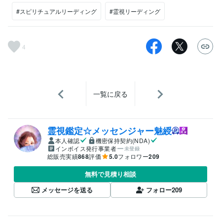
#スピリチュアルリーディング
#霊視リーディング
4
一覧に戻る
霊視鑑定☆メッセンジャー魅綬
本人確認
機密保持契約(NDA)
インボイス発行事業者
未登録
総販売実績
868
評価
5.0
フォロワー
209
無料で見積り相談
メッセージを送る
フォロー
209