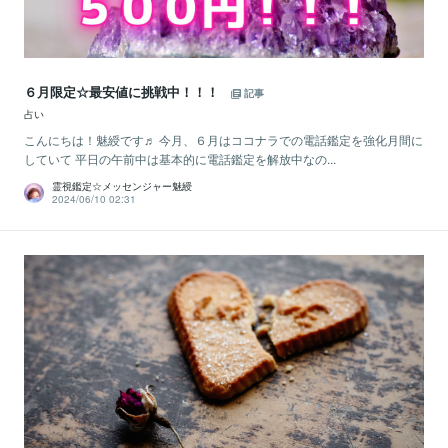
６月限定☆最安値に挑戦中！！！
記事
占い
こんにちは！魅綬です♬ 今月、６月はココナラでの電話鑑定を強化月間に
していて 平日の午前中は基本的に電話鑑定を解放中なの...
霊視鑑定☆メッセンジャー魅綬
2024/06/10 02:31