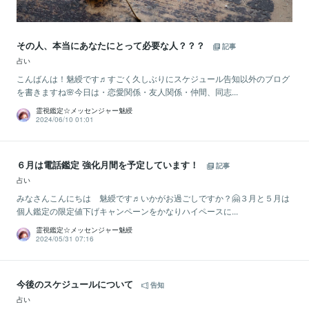
その人、本当にあなたにとって必要な人？？？
記事
占い
こんばんは！魅綬です♬すごく久しぶりにスケジュール告知以外のブログ
を書きますね🌸今日は・恋愛関係・友人関係・仲間、同志...
霊視鑑定☆メッセンジャー魅綬
2024/06/10 01:01
６月は電話鑑定 強化月間を予定しています！
記事
占い
みなさんこんにちは 魅綬です♬いかがお過ごしですか？🤗３月と５月は
個人鑑定の限定値下げキャンペーンをかなりハイペースに...
霊視鑑定☆メッセンジャー魅綬
2024/05/31 07:16
今後のスケジュールについて
告知
占い