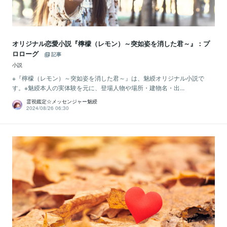
オリジナル恋愛小説『檸檬（レモン）～突如姿を消した君～』：プ
ロローグ
記事
小説
※『檸檬（レモン）～突如姿を消した君～』は、魅綬オリジナル小説で
す。※魅綬本人の実体験を元に、登場人物や場所・建物名・出...
霊視鑑定☆メッセンジャー魅綬
2024/08/26 06:30