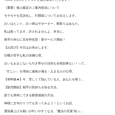
《重要》個人鑑定のご案内状況について
モヤモヤを言語化し、打開策についてお伝えします。
占いはヒント。占い師はサポーター。舵取りはあなた。
私は怒ってます。許されませんよ、本当に。
相手の本心に完全特化型：新サービス開始！
【お詫び】今日はお休みします。
日曜が苦手な私の深層心理。
占いもおまじないも引き寄せの法則も全然効果ない！って...
「忙しい」を理由に連絡が減る・止まる人の心理。
【有料級🔥】今、苦しくて悩んでいる人、あなたを救う...
【販売開始】相手の気持ちを知る方法。
誰でも簡単にできる願望成就の方法。
神様に文句の１つでも言ってみよう！というお話。
運気爆上げ＆願いが叶いやすくなる、”魔法の言葉”知っ...