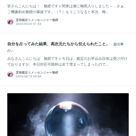
皆さんこんにちは！ 魅綬です♬関東は遂に梅雨入りしました～…さぁ、
ご機嫌斜め魅綬の爆誕です。（？）もうこうなると本当、梅...
霊視鑑定☆メッセンジャー魅綬
2024/06/22 01:53
自分を占ってみた結果、高次元たちから伝えられたこと。
記事
占い
みなさんこんにちは 魅綬です♬今日は、鑑定のお申込み自体は受け付け
ておりますが、本日対応可能枠は全て埋まってしまったので...
霊視鑑定☆メッセンジャー魅綬
2024/06/18 09:59