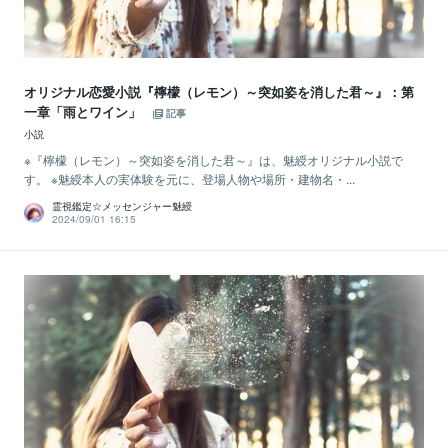
オリジナル恋愛小説『檸檬（レモン）～突如姿を消した君～』：第
一章「雨とワイン」
記事
小説
※『檸檬（レモン）～突如姿を消した君～』は、魅綬オリジナル小説で
す。 ※魅綬本人の実体験を元に、登場人物や場所・建物名・...
霊視鑑定☆メッセンジャー魅綬
2024/09/01 16:15