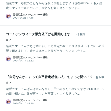
魅綬です 毎度のことながら深夜に失礼します🌙（現在am2:45）個人鑑
定スケジュールについて、大切なお知らせがございま...
霊視鑑定☆メッセンジャー魅綬
2024/04/25 17:45
ゴールデンウィーク限定値下げを開始します！
告知
占い
魅綬です こんにちは😊以前、３月限定のサービス価格値下げに沢山の反
響を頂きまして、皆さま本当にありがとうございました！...
霊視鑑定☆メッセンジャー魅綬
2024/04/17 02:32
『自分なんか…』って自己肯定感低い人、ちょっと聞いて？
記事
占い
魅綬です こんばんは☆みなさん、田中樹さんご存知ですか？SixTONES
の田中樹さん。彼が言っていた言葉にすごく共感した...
霊視鑑定☆メッセンジャー魅綬
2024/04/10 15:40