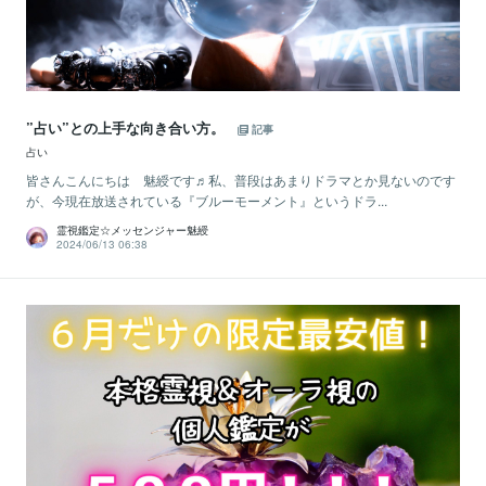
”占い”との上手な向き合い方。
記事
占い
皆さんこんにちは 魅綬です♬私、普段はあまりドラマとか見ないのです
が、今現在放送されている『ブルーモーメント』というドラ...
霊視鑑定☆メッセンジャー魅綬
2024/06/13 06:38