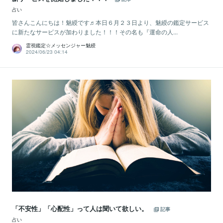
占い
皆さんこんにちは！魅綬です♬本日６月２３日より、魅綬の鑑定サービス
に新たなサービスが加わりました！！！その名も『運命の人...
霊視鑑定☆メッセンジャー魅綬
2024/06/23 04:14
「不安性」「心配性」って人は聞いて欲しい。
記事
占い