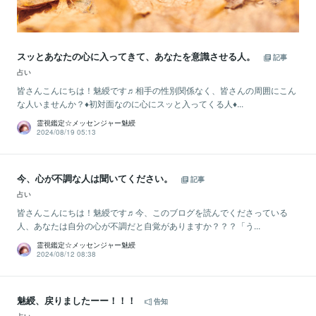
スッとあなたの心に入ってきて、あなたを意識させる人。
記事
占い
皆さんこんにちは！魅綬です♬相手の性別関係なく、皆さんの周囲にこん
な人いませんか？♦初対面なのに心にスッと入ってくる人♦...
霊視鑑定☆メッセンジャー魅綬
2024/08/19 05:13
今、心が不調な人は聞いてください。
記事
占い
皆さんこんにちは！魅綬です♬今、このブログを読んでくださっている
人、あなたは自分の心が不調だと自覚がありますか？？？「う...
霊視鑑定☆メッセンジャー魅綬
2024/08/12 08:38
魅綬、戻りましたーー！！！
告知