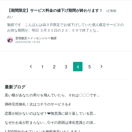
【期間限定】サービス料金の値下げ期間が終わります！
告知
占い
魅綬です こんばんは🤗３月限定でお値下げしていた個人鑑定サービスの
お得な期間が、明日 ３月３１日の２３：５９で終了とな...
霊視鑑定☆メッセンジャー魅綬
2024/03/30 13:45
1
2
3
4
5
最新ブログ
黒い蝶があなたの周りを飛んでいたら、それは〇〇〇です...
満枠完売御礼！次はコチラのサービスを♪
恋愛が続かないのはなぜ？💔無意識に繰り返している思...
なぜかお金が貯まらない…💦その原因は潜在意識との深...
1,500円分のオプションを無料進呈いたします！