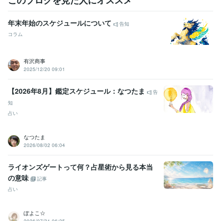
このブログを見た人にオススメ
得意分野
占い
様々なカードを使ったカードリーディング
霊視・オーラ視によ
年末年始のスケジュールについて
告知
る鑑定
コラム
語学力
韓国語
日常会話レベル
有沢商事
2025/12/20 09:01
【2026年8月】鑑定スケジュール：なつたま
告
知
占い
なつたま
2026/08/02 06:04
ライオンズゲートって何？占星術から見る本当
の意味
記事
占い
ぽよこ☆