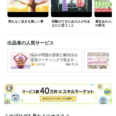
ャンセルさせて頂きます。  

また、鑑定書納品後はココナラの仕様により3日経過すると自動的にトー
クルームがクローズされますのでご了承ください。
経験職種
間もなく起きる嬉しい事
距離ができたあの人が今あ
最近あの人に
クリエイター / ライター・編集
経験年数 : 5年
なたに思うこと
の変化
経営・マネジメント / 経営者・CEO・COO
経験年数 : 5年
ライフスタイル・その他 / 占い師
経験年数 : 10年
ライフスタイル・その他 / 講師・インストラクター
経験年数 : 15年
出品者の人気サービス
ライフスタイル・その他 / アドバイザー
経験年数 : 10年
悩みや問題の原因と解決法を
魅綬
受賞歴
霊視リーディングで視ます
景を
Amazonプライム（執筆作品）にてベストセラー３冠達成
過去の記憶と経緯～現状の糸
状況
5.0
(113)
220
円
/分
5.0
を辿り、問題解消をサポート
取る
資格・検定
✨
示し
中学校教諭免許
取得年 : 2007年
小学校教諭免許
取得年 : 2007年
秘書技能検定
取得年 : 2008年
ビジネス・クリエイティブツール
Word:20年
STORES:3年
VLLO:4年
Canva:3年
Excel:20年
PowerPoint:20年
Google Analytics:4年
ChatGPT:1年
Filmora:1年
iMovie:1年