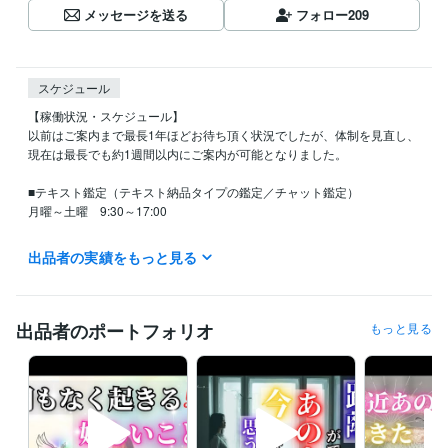
メッセージを送る
フォロー
209
スケジュール
【稼働状況・スケジュール】

以前はご案内まで最長1年ほどお待ち頂く状況でしたが、体制を見直し、
現在は最長でも約1週間以内にご案内が可能となりました。

■テキスト鑑定（テキスト納品タイプの鑑定／チャット鑑定）

月曜～土曜　9:30～17:00

■電話鑑定

出品者の実績をもっと見る
平日　10:00～13:00  

※スケジュールの合間で「今すぐ電話」を解放する場合があります。

■休業日

出品者のポートフォリオ
もっと見る
日曜・祝祭日  

（出張鑑定など別活動に専念するため、ココナラでの対応はお休みとな
ります）

【ご連絡について】

鑑定前の段階で当方からの連絡後、3日間ご返信がない場合はお取引をキ