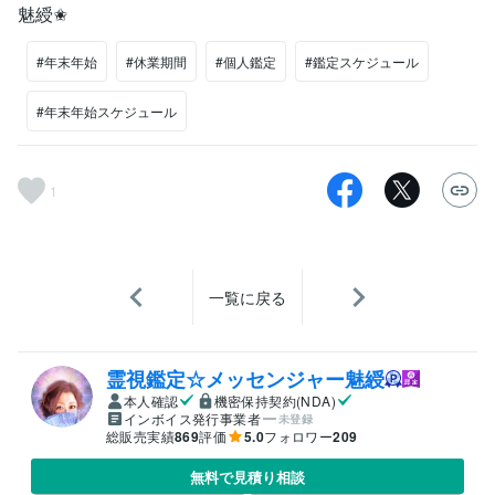
魅綬✬
#年末年始
#休業期間
#個人鑑定
#鑑定スケジュール
#年末年始スケジュール
1
一覧に戻る
霊視鑑定☆メッセンジャー魅綬
本人確認
機密保持契約(NDA)
インボイス発行事業者
未登録
総販売実績
869
評価
5.0
フォロワー
209
無料で見積り相談