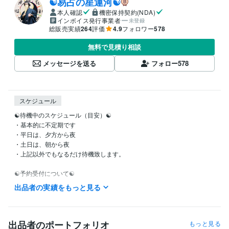
☯易占の星運河☯
本人確認
機密保持契約(NDA)
インボイス発行事業者
未登録
総販売実績
264
評価
4.9
フォロワー
578
無料で見積り相談
メッセージを送る
フォロー
578
スケジュール
☯待機中のスケジュール（目安）☯

・基本的に不定期です

・平日は、夕方から夜

・土日は、朝から夜

・上記以外でもなるだけ待機致します。

☯予約受付について☯

・スムーズな鑑定の為に予約がオススメです。

出品者の実績をもっと見る
・ココナラの設定上一時間毎の受付です。

☯ブログ更新中です☯

私自身の人となりを知ってほしいと思います。

出品者のポートフォリオ
もっと見る