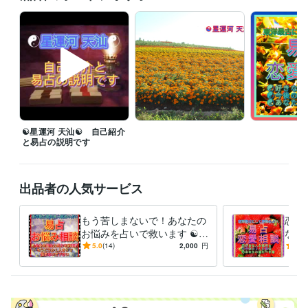
納得して「この人に鑑定してもらおうかな」と考えて頂けましたら幸い
です。

☯易占の占える内容☯

恋愛、仕事、学校、病気、部活、将来、等々　全て易経は網羅してま
す。

気軽に「一度、お願いしてみようかな？」という気持ちを大切にして下
さい。

☯易占の心得☯

☯星運河 天汕☯ 自己紹介
・占いたい題材について、占う前に充分な考察を加える。

と易占の説明です
事前に相談者様と占ってほしい題材について、問答を納得するまで繰り
返します。

・同じ事柄を２回占ってはならない。

出品者の人気サービス
凶が出たからと言って、大吉が出たと嘘はつきません。一緒に問題解決
を目指しましょう。日にちが経過したら同じ事を問う事はできます。

・不正な事柄を占ってはならない

もう苦しまないで！あなたの
恋愛
例えば他人に危害を加える、おとしめるような占いはしません。導きま
お悩みを占いで救います ☯東
など
洋最古にして最強の易占い
少な
5.0
(14)
2,000
円
5.0
得意分野
が、あなたの味方になります
☯お
占い
☯易経を用いた易占い☯
☯
えし
易占い 易経 相談