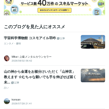
このブログを見た人にオススメ
宇宙科学博物館 コスモアイル羽咋
記事
エンタメ・趣味
Mika✨上級メンタルカウンセラー
2026/08/02 06:42
山の神から金運をお裾分けいただく「山神言」
教えます ☆むちゃな願いでも手を伸ばせば届く
未...
記事
占い
konsan
2026/07/28 21:41