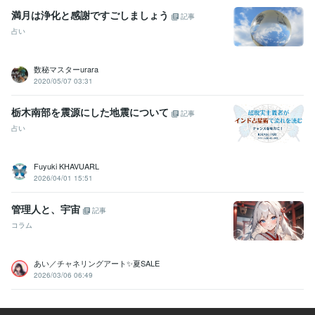
満月は浄化と感謝ですごしましょう
記事
占い
数秘マスターurara
2020/05/07 03:31
栃木南部を震源にした地震について
記事
占い
Fuyuki KHAVUARL
2026/04/01 15:51
管理人と、宇宙
記事
コラム
あい／チャネリングアート✨夏SALE
2026/03/06 06:49