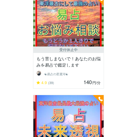
受付休止中
もう苦しまないで！あなたのお悩
みを易占で鑑定します
☯易占の星運河☯
140
4.9
円
/分
(39)