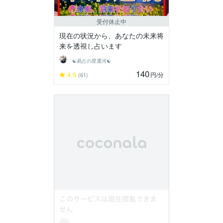
受付休止中
現在の状況から、あなたの未来将
来を透視し占います
☯易占の星運河☯
140
4.9
円
/分
(61)