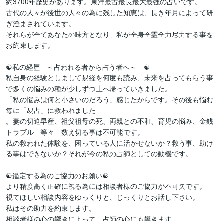
約3700年歴史があります。東洋最古最長最大最強の占いです。

古代の人々が後世の人々の為に残した知恵は、長き年月によって研
ぎ澄まされています。

それらが全てあなたの味方となり、私が全身全霊全力尽力する事を
お約束します。

☯私の経歴　～占われる者から占う者へ～　☯

私自身の経験としまして易経を何度も読み、未来を占ってもらう事
で多くの悩みの種が少しずつ土へ帰っていきました。

「私の悩みは何と小さいのだろう」感じたからです。その後も悩む
毎に「易占」に救われました

。妻の切迫早産、祖父祖母の死、両親との不和、育児の悩み、金銭
トラブル　等々　数え切る事は不可能です。

私の救われた体験を、困っている人に活かせないか？救う事、助け
る事はできないか？それが今の私の占師としての動機です。

☯鑑定する為のご協力のお願い☯

より精度高く正確に視る為には相談者様のご協力が不可欠です。

視てほしい相談内容をゆっくりと、じっくりとお話し下さい。

私はその助力を約束します。

相談者様の心の響きによって、占師の心にも響きます。
