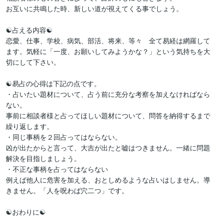
お互いに共鳴した時、新しい道が視えてくる事でしょう。

☯占える内容☯

恋愛、仕事、学校、病気、部活、将来、等々　全て易経は網羅して
ます。気軽に「一度、お願いしてみようかな？」という気持ちを大
切にして下さい。

☯易占の心得は下記の点です。

・占いたい題材について、占う前に充分な考察を加えなければなら
ない。

事前に相談者様と占ってほしい題材について、問答を納得するまで
繰り返します。

・同じ事柄を２回占ってはならない。

凶が出たからと言って、大吉が出たと嘘はつきません。一緒に問題
解決を目指しましょう。

・不正な事柄を占ってはならない

例えば他人に危害を加える、おとしめるような占いはしません。導
きません。「人を呪わば穴二つ」です。

☯おわりに☯
