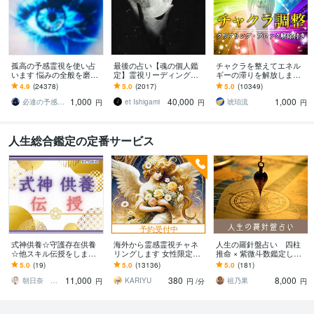
孤高の予感霊視を使い占
最後の占い【魂の個人鑑
チャクラを整えてエネル
います 悩みの全般を磨き
定】霊視リーディング承
ギーの滞りを解放します 7
上げ、研ぎ澄ました予感
ります 運命の地図を手
割超リピート！人生を変
4.9
(24378)
5.0
(2017)
5.0
(10349)
より霊視により導きます
に、輝く人生を創る｜魂
えたい人のエネルギー調
1,000
40,000
1,000
の全体像を紐解く鑑定
整
必達の予感霊視 渡邊 潤一
et Ishigami
琥珀流
円
円
円
人生総合鑑定の定番サービス
予約受付中
式神供養☆守護存在供養
海外から霊感霊視チャネ
人生の羅針盤占い 四柱
☆他スキル伝授をします
リングします 女性限定、
推命 × 紫微斗数鑑定しま
式神供養、又は守護存在
ハイヤーセルフ、嘘発
す 完全版・四柱推命 × 紫
5.0
(19)
5.0
(13136)
5.0
(181)
供養、他スキル伝授
見、前世、気功、故人
微斗数で人生を解き明か
11,000
380
8,000
しませんか？
朝日奈 鈴（あさひな りん）
KARIYU
祖乃果
円
円
/分
円