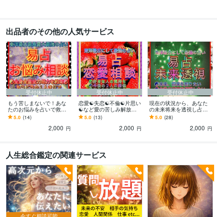
出品者のその他の人気サービス
受付休止中
受付休止中
受付休止中
もう苦しまないで！あな
恋愛☯失恋☯不倫☯片思い
現在の状況から、あなた
たのお悩みを占いで救い
☯など愛の苦しみ解放し
の未来将来を透視し占い
ます ☯東洋最古にして最
ます 少ない情報でも占い
ます ☯これから起きる事
5.0
(14)
5.0
(13)
5.0
(28)
強の易占いが、あなたの
可能です☯お相手の気持
柄☯この先の状況が不安☯
2,000
2,000
2,000
味方になります☯
ち真意をお伝えします
今後を知りたい方☯
円
円
円
人生総合鑑定の関連サービス
今すぐ相談可能