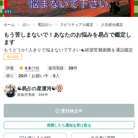
1/11
ホーム
占い
電話占い
スピリチュアル鑑定
人生総合鑑定
もう苦しまないで！あなたのお悩みを易占で鑑定し
ます
もうどうか1人きりで悩まないで下さい☯絶望苦難困難を通話鑑定
電話相談
4.9
(19)
39
件
評価
販売実績
20
枠 / お願い中：
0
人
残り
☯易占の星運河☯
総販売実績：
264件
受付休止中
再開したら通知を受け取る
お気に入り(99)
出品者に質問