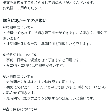
長文を最後までご覧頂きまして誠にありがとうございます。

お気軽にご用命ください。
購入にあたってのお願い
☯待機中について☯

・待機中であれば、迅速な鑑定開始ができます。遠慮なくご用命下
さいませ♪

・通話開始前に数分程、準備時間を頂戴したく存じます。

☯予約受付について☯

・事前に日時をご調整させて頂きますと円滑です。

・夜20時～23時頃は待機中が多いです。

☯お時間について☯

・短時間から納得するまで無制限で対応します。

・初めに5分だけ、30分だけと申して頂ければ、時計で計りながら
お話させて頂きます。

・短時間では啓示の全てを説明するのは厳しいと感じます。

☯占う内容について☯
