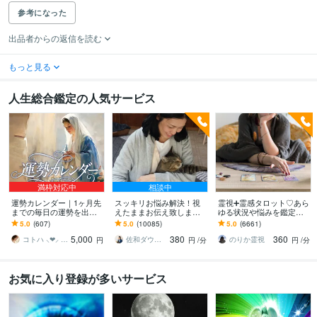
参考になった
出品者からの返信を読む
もっと見る
人生総合鑑定の人気サービス
満枠対応中
相談中
運勢カレンダー｜1ヶ月先
スッキリお悩み解決！視
霊視➕霊感タロット♡あら
までの毎日の運勢を出し
えたままお伝え致します
ゆる状況や悩みを鑑定し
ます 30日×500字のおよそ
恋愛、結婚、人間関係、
ます 霊能家系末裔 |プロ占
5.0
(607)
5.0
(10085)
5.0
(6661)
1万5千文字で細かく詳細
仕事、人生、ペットの気
い師歴16年| 気持ちや未来
5,000
380
360
に記します
持ち等◎祈願付き
を伝えます
コトハ ⸜❤︎⸝ 新サービス提供開始✨️
佐和ダウジング＆スピリットメンター
のりか霊視
円
円
/分
円
/分
お気に入り登録が多いサービス