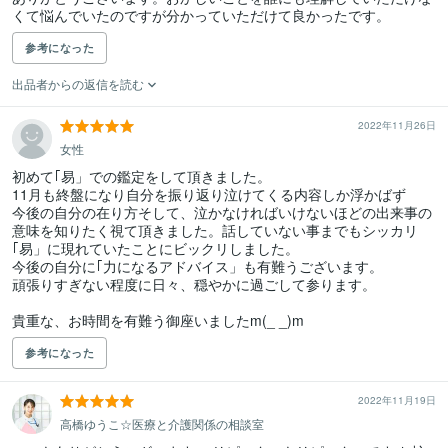
くて悩んでいたのですが分かっていただけて良かったです。
参考になった
出品者からの返信を読む
2022年11月26日
女性
初めて｢易」での鑑定をして頂きました。

11月も終盤になり自分を振り返り泣けてくる内容しか浮かばず

今後の自分の在り方そして、泣かなければいけないほどの出来事の
意味を知りたく視て頂きました。話していない事までもシッカリ
｢易」に現れていたことにビックリしました。

今後の自分に｢力になるアドバイス」も有難うございます。

頑張りすぎない程度に日々、穏やかに過ごして参ります。

貴重な、お時間を有難う御座いましたm(_ _)m
参考になった
2022年11月19日
高橋ゆうこ☆医療と介護関係の相談室