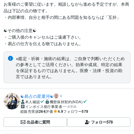
お客様のご要望に従います。相談しながら進める予定ですが、本商
品は下記の点の物です。

・内部事情、自分と相手の間にある問題を知るならば「互卦」

☯その他の注意☯

・ご購入後のキャンセルはご遠慮下さい。

・易占の仕方を伝える物ではありません。
※鑑定・祈祷・施術の結果は、ご自身で判断いただくため
の参考としてご活用ください。効果や成就、特定の結果
を保証するものではありません。医療・法律・投資の助
言ではありません。
☯易占の星運河☯
本人確認
機密保持契約(NDA)
インボイス発行事業者
未登録
総販売実績
264
評価
4.9
フォロワー
578
出品者に質問
フォロー
578