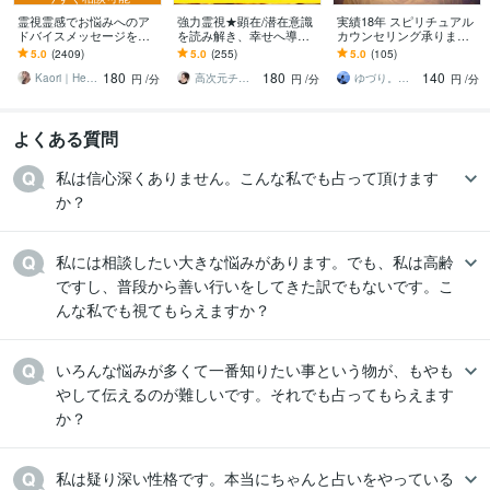
霊視霊感でお悩みへのア
強力霊視★顕在/潜在意識
実績18年 スピリチュアル
ドバイスメッセージを伝
を読み解き、幸せへ導き
カウンセリング承ります
えます 人間関係・仕事・
ます 【質問し放題】恋
悩みを霊視リーディング|
5.0
(2409)
5.0
(255)
5.0
(105)
使命・家族・インナーチ
愛、パートナー関係、仕
守護からのメッセージを
180
180
140
ャイルド・自分軸
事、相手の気持ち、未来
お伝えします
Kaori｜Healing
高次元チャネリング★ユキ7773
ゆづり。メッセージの通訳者
円
/分
円
/分
円
/分
よくある質問
私は信心深くありません。こんな私でも占って頂けます
か？
私には相談したい大きな悩みがあります。でも、私は高齢
ですし、普段から善い行いをしてきた訳でもないです。こ
んな私でも視てもらえますか？
いろんな悩みが多くて一番知りたい事という物が、もやも
やして伝えるのが難しいです。それでも占ってもらえます
か？
私は疑り深い性格です。本当にちゃんと占いをやっている