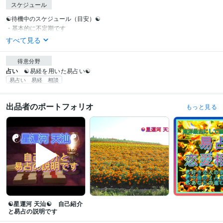
スケジュール
☯待機中のスケジュール（目安）☯

・基本的に不定期です
すべて見る
得意分野
占い
☯易経を用いた易占い☯
易占い 易経 相談
出品者のポートフォリオ
もっと見る
☯星運河 天汕☯ 自己紹介
と易占の説明です