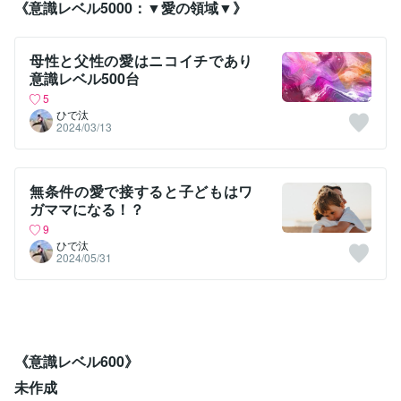
《意識レベル5000：▼愛の領域▼》
母性と父性の愛はニコイチであり
意識レベル500台
5
ひで汰
2024/03/13
無条件の愛で接すると子どもはワ
ガママになる！？
9
ひで汰
2024/05/31
《意識レベル600》
未作成