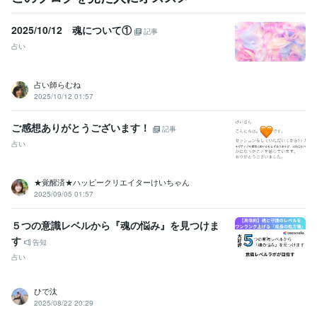
Google Analytics:4年
Google Search Console:4年
Canva:1年
2025/10/12 魂について①
記事
得意分野
占い
意識レベルの測定(鑑定)
キネシオロジー(筋反射テスト)
心理
占い
学・哲学
占い
ペンデュラム
鑑定
意識レベル
自己肯定感UP
心理学
占い師らむね
精神医学
哲学
悩み相談・カウンセリング
心理学・哲学・精神医学
心の探求／能力
2025/10/12 01:57
開発
レイキ1-3
人生の質を高めるコーチング
頭蓋仙骨セラピー（ク
ラニオセイクラル）
ご感想ありがとうございます！
記事
心理学
精神医学
哲学
悩み相談
人生の質
メンタルケア
占い
★覚醒済★ハッピークリエイターけいちゃん
2025/09/05 01:57
５つの意識レベルから『魂の悩み』を見つけま
す
告知
占い
ひで汰
2025/08/22 20:29