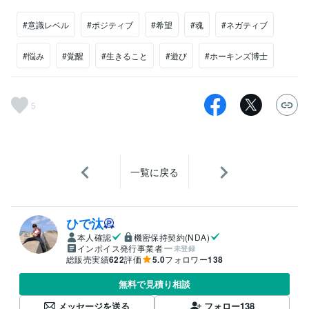
#意識レベル
#ポジティブ
#希望
#魂
#ネガティブ
#悩み
#覚醒
#生きること
#遊び
#ホーキンズ博士
5
一覧に戻る
ひで汰
本人確認
機密保持契約(NDA)
インボイス発行事業者
未登録
総販売実績
622
評価
5.0
フォロワー
138
無料で見積り相談
メッセージを送る
フォロー
138