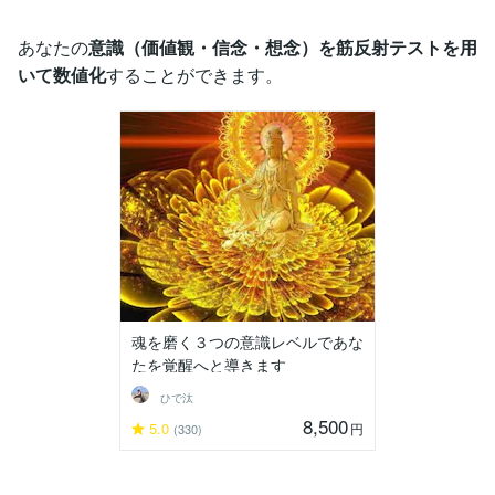
あなたの
意識（価値観・信念・想念）を筋反射テストを用
いて数値化
することができます。
魂を磨く３つの意識レベルであな
たを覚醒へと導きます
ひで汰
8,500
5.0
円
(330)