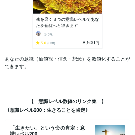
魂を磨く３つの意識レベルであな
たを覚醒へと導きます
ひで汰
8,500
5.0
円
(330)
あなたの意識（価値観・信念・想念）を数値化することが
できます。
【 意識レベル数値のリンク集 】
《意識レベル200：生きることを肯定》
「生きたい」という命の肯定：意
識レベル200