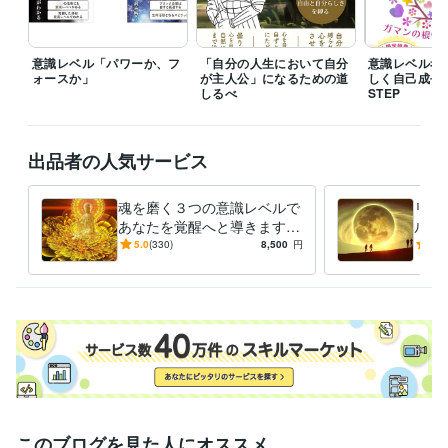
在
心の探求
2007年12月 ~ 現在
意識レベル「パワーか、フ
「自分の人生において自分
意識レベル考
受賞歴
ォースか」
が主人公」になるための道
しく自己成長
意識レベルを考察！わたしらしく自己成長するための17STEP
意識レ
しるべ
STEP
ベルブログ"～satci(さっち) ハウス～"
頭蓋仙骨セラピー(基礎編)　講
師
日本介護学会(in金沢)　学会発表
リハビリテーションケア学会(in
金沢)　学会発表
地域理学療法学会(in札幌)　学会発表
パワーリハビ
出品者の人気サービス
リテーション研究大会　学会発表
法人研究発表　
法人研究発表
コ
コナラ　出品開始
ココナラ　ランク認定：ブロンズ　(３カ月目)
コ
コナラ　ランク認定：シルバー　(４カ月目)
魂を磨く３つの意識レベルで
ココナラ　ランク認定：
リピ
あなたを覚醒へと導きます
ル測
ゴールド　(６カ月目)
ココナラ　ランク認定：プラチナすべてのご縁
【具体的】魂と守護のレベル
レベ
にお礼申し上げます
5.0
こころの輪廻は竜を超えて「好きなことをす
(330)
8,500
円
5.0
をワンランク上げる『成長の
ベル
る」だけで抜ける 
スサノオの心を読み解く日本神話からのメッセー
処方箋』
ジ
資格・検定
理学療法士
取得年 : 2008年
ケアマネジャー（介護支援専門員）
取得年 : 2017年
ビジネス・クリエイティブツール
Excel:10年
Google スプレッドシート:0年
Google スライド:2年
Google ドキュメント:2年
PowerPoint:14年
Word:19年
弥生会計:1年
このブログを見た人にオススメ