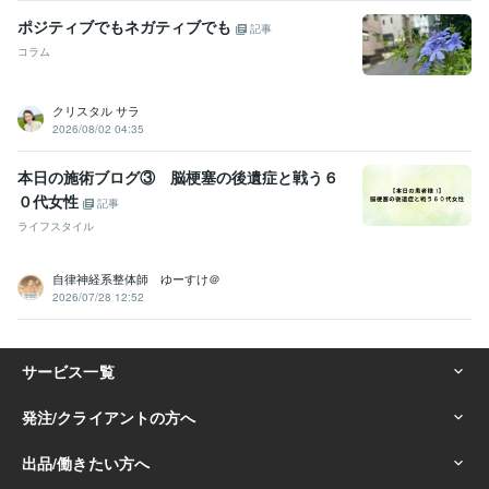
ポジティブでもネガティブでも
記事
コラム
クリスタル サラ
2026/08/02 04:35
本日の施術ブログ③ 脳梗塞の後遺症と戦う６
０代女性
記事
ライフスタイル
自律神経系整体師 ゆーすけ＠
2026/07/28 12:52