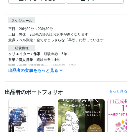
スケジュール
平日：20時30分～23時30分

土日：無休　※出先の場合はお返事が遅くなります

意識レベル測定：全てがまっさらな「早朝」に行っています
経験職種
クリエイター / 作家
経験年数 : 5年
営業 / 個人営業
経験年数 : 4年
医療・介護 / 理学療法士
経験年数 : 17年
出品者の実績をもっと見る
ライフスタイル・その他 / 占い師
経験年数 : 6年
ライフスタイル・その他 / 講師・インストラクター
経験年数 : 6年
職歴
出品者のポートフォリオ
もっと見る
satci（さっち）ハウス
2023年3月 ~ 現在
意識レベルラボ
2019年10月 ~ 現在
セミナー企画活動/ITラボ
2013年12月 ~ 2015年6月
作家業 個人作家(主に電子書籍)
2022年2月 ~ 現在
介護施設 理学療法士
2009年3月 ~ 2011年2月
病院(急性期・回復期) 理学療法士
2011年4月 ~ 2015年7月
社会福祉(介護・医療・保育の総合法人) 理学療法士
2015年7月 ~ 現