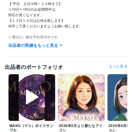
【 平日、土日９時～２３時まで】

☆10日〜16日のお盆期間中は、

対応が遅くなります。

【１３日１４日はお休み致します】

何卒ご了承くださいますようお願い致します。

☆電話占い鑑定予約受付中です。

お気軽にお声掛け下さい。

出品者の実績をもっと見る
不定休です。

私用で少しお時間をいただく場合もございますが、

お時間のご了承くださいませ。

出品者のポートフォリオ
もっと見る
どうぞ宜しくお願い致しますm(_ _)m

▲注意▲

また、ご確認の返信がいただけません場合。

鑑定をお届けしましてから、お返事いただけないまま48時間で、正式な
納品をお出しさせていただきます。

何卒ご了承くださいませ。

主婦業のスキマにいつでも対応可能です(*˘︶˘*).｡*♡

MAKO（マコ）ボイスサン
2026年5月より新たなアイ
2024年4月MA
プル
コン
コン