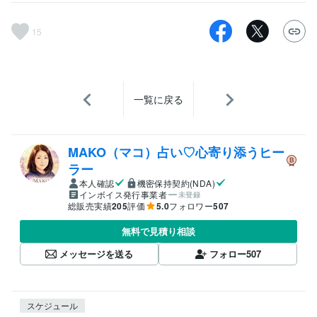
15
一覧に戻る
MAKO（マコ）占い♡心寄り添うヒー
ラー
本人確認
機密保持契約(NDA)
インボイス発行事業者
未登録
総販売実績
205
評価
5.0
フォロワー
507
無料で見積り相談
メッセージを送る
フォロー
507
スケジュール