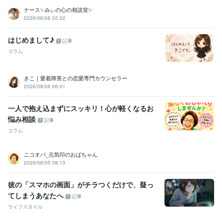
資格・検定
ナース✨みぃの心の相談室✨
2026/08/08 02:32
メンタル心理カウンセラー
取得年 : 2020年
上級心理カウンセラー
取得年 : 2021年
タロットリーディングマスター
取得年 : 2022年
はじめまして♪
記事
コラム
その他ツール
実母の鬱病、パニック障害に寄添う:10年
お悩み・人生相談:29年
我が子の不登校経験:2年
きこ｜愛着障害との恋愛専門カウンセラー
オラクルカード・タロットカード【２０２２．8月】:3年
2026/08/06 06:41
エネルギーワーク【２０２３．５月開始】:2年
一人で抱え込まずにスッキリ！心が軽くなるお
得意分野
悩み相談
記事
悩み相談・カウンセリング
愚痴やお悩み、お話し相手
メンタル、鬱
コラム
病、パニック障害のお悩み相談
不登校・子育てのお悩み相談
カウンセリング
子育て
不登校
恋愛
人間関係
話し相手
お悩み相談
心のお悩み
双子育児
ニコオバ_元気印のおばちゃん
占い
タロット・オラクルカード占い
エネルギーワーク
ハンドメイ
2026/08/05 08:13
ド
オラクルカード
恋愛占い
悩み占い
ヒーリング
アチューンメント
彼の「スマホの画面」がチラつくだけで、疑っ
前世占い
守護霊占い
運勢
タロットカード
インナーチャイルド
てしまうあなたへ
記事
ライフスタイル