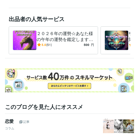
『心のままに生きること』決してわがままでなく自分らしく日々一生懸
命輝いていきたいですね(*^^*)

出品者の人気サービス
【お電話はご予約となります。

DMなどで日時ご相談下さいます様お願い致します。】

【家事都合により時間などのご協力を頂きます。】

２０２６年の運勢☆あなた様
サー
の午年の運勢を鑑定します
第三
♡ご依頼下さいました順に対応致します。

ＤＲＡＧＯＮおみくじ感覚☆
能力
5.0
(51)
500
円
5.0
私の準備が整いましたら、鑑定・ヒーリング・アチュンーメントに入り
午年の運勢は？【８月以降の
グ・
ます。

運勢☆】
何卒よろしくお願い致します。

おかげさまで本年３月で5周年目をむかえました★彡

皆様に感謝です(ㅅ´꒳` )
経験職種
営業 / 営業事務・アシスタント
経験年数 : 7年
事務・ビジネスサポート / 事務（一般事務）
経験年数 : 5年
このブログを見た人にオススメ
受賞歴
双子ちゃんを出産したで賞
東日本大震災で被災に合ったで賞
ココナ
恋愛
ラ　シルバーランク
ココナラ　ブロンズランク
ココナラ  シルバー
記事
ランク帰って来ました(^-^)
ココナラ  ブロンズランクになりました
コラム
ココナラシルバーランク帰って来ました