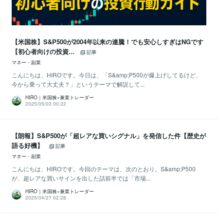
【米国株】S&P500が2004年以来の連騰！でも安心しすぎはNGです
【初心者向けの投資...
記事
マネー・副業
こんにちは、HIROです。今日は、「S&amp;P500が爆上げしてるけど、
今から乗って大丈夫？」というテーマで解説して...
HIRO｜米国株×兼業トレーダー
2025/05/03 00:22
【朗報】S&P500が「超レアな買いシグナル」を発信した件【歴史が
語る好機】
記事
マネー・副業
こんにちは、HIROです。今回のテーマは、次のとおり。S&amp;P500
が、超レアな買いサインを出した話前半では「市場...
HIRO｜米国株×兼業トレーダー
2025/04/27 02:28