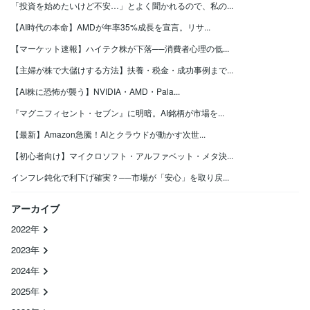
「投資を始めたいけど不安…」とよく聞かれるので、私の...
【AI時代の本命】AMDが年率35%成長を宣言。リサ...
【マーケット速報】ハイテク株が下落──消費者心理の低...
【主婦が株で大儲けする方法】扶養・税金・成功事例まで...
【AI株に恐怖が襲う】NVIDIA・AMD・Pala...
『マグニフィセント・セブン』に明暗。AI銘柄が市場を...
【最新】Amazon急騰！AIとクラウドが動かす次世...
【初心者向け】マイクロソフト・アルファベット・メタ決...
インフレ鈍化で利下げ確実？──市場が「安心」を取り戻...
アーカイブ
2022年
2023年
2024年
2025年