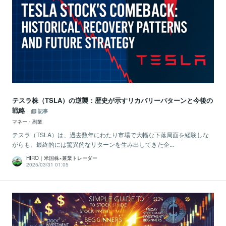
テスラ株（TSLA）の逆襲：歴史が示すリカバリーパターンと今後の
戦略
記事
マネー・副業
テスラ（TSLA）は、過去数年にわたり市場で大幅な下落局面を経験しな
がらも、最終的には驚異的なリターンを生み出してきた企...
HIRO｜米国株×兼業トレーダー
2025/03/31 01:05