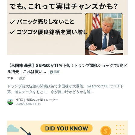
【米国株 暴落】S&P500が11％下落！トランプ関税ショックで5兆ド
ル消失｜これは買い...
記事
マネー・副業
トランプ前大統領の関税政策で米国株が大暴落。S&amp;P500は11％下
落。過去データをもとに、今が買い時かどうかを解...
HIRO｜米国株×兼業トレーダー
2025/04/06 11:44