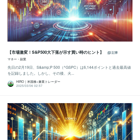
【市場激変！S&P500大下落が示す買い時のヒント】
記事
マネー・副業
先日の2月19日、S&amp;P 500（^GSPC）は6,144ポイントと過去最高値
を記録しました。しかし、その後、火...
HIRO｜米国株×兼業トレーダー
2025/03/06 02:57