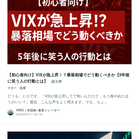
【初心者向け】VIXが急上昇！？暴落相場でどう動くべきか【5年後
に笑う人の行動とは】
記事
マネー・副業
どうも、ヒロです。「VIXが急上昇してて怖いんだけど…もう株やめたほ
うがいい？」最近、こんな声をよく聞きます。でも、ちょ...
HIRO｜米国株×兼業トレーダー
2025/04/11 03:19