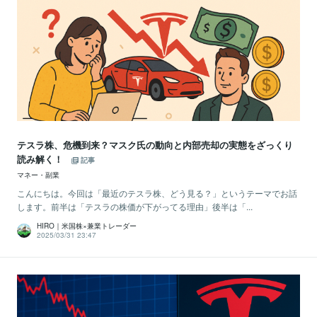
テスラ株、危機到来？マスク氏の動向と内部売却の実態をざっくり
読み解く！
記事
マネー・副業
こんにちは。今回は「最近のテスラ株、どう見る？」というテーマでお話
します。前半は「テスラの株価が下がってる理由」後半は「...
HIRO｜米国株×兼業トレーダー
2025/03/31 23:47