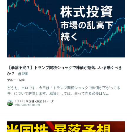
【暴落予兆？】トランプ関税ショックで株価が急落…いま動くべき
か？
記事
マネー・副業
どうも、ヒロです。今日は「トランプ関税ショックで株価が下がってる
件」について解説します。結論としては、焦って売る必要はな...
HIRO｜米国株×兼業トレーダー
2025/04/10 04:09