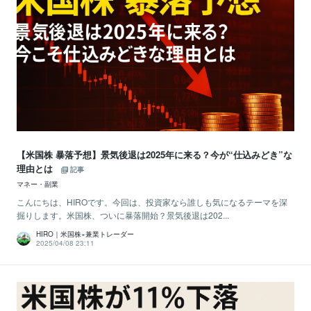
【米国株 暴落予想】景気後退は2025年に来る？今が“仕込みどき”な
理由とは
記事
マネー・副業
こんにちは、HIROです。今回は、投資家なら誰しも気になるテーマを深
掘りします。米国株、ついに暴落開始？景気後退は202...
HIRO｜米国株×兼業トレーダー
2025/04/08 23:11