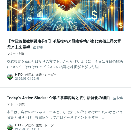
【本日急騰銘柄徹底分析】革新技術と戦略提携が生む株価上昇の背
景と未来展望
記事
マネー・副業
株式投資を始めたばかりの方でも分かりやすいように、今回は注目の銘柄
について、それぞれのビジネスの内容と株価が上がった理由...
HIRO｜米国株×兼業トレーダー
2025/03/03 22:58
Today's Active Stocks: 企業の事業内容と取引活発化の理由
記事
マネー・副業
本日は、各社のビジネスモデルと、なぜ多くの取引が行われたのかという
背景を掘り下げ、投資家として注目すべきポイントを整理し...
HIRO｜米国株×兼業トレーダー
2025/03/01 14:19