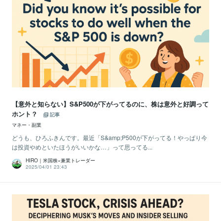
【意外と知らない】S&P500が下がってるのに、株は意外と好調って
ホント？
記事
マネー・副業
どうも、ひろふきんです。最近「S&amp;P500が下がってる！やっぱり今
は投資やめといたほうがいいかな…」って思ってる...
HIRO｜米国株×兼業トレーダー
2025/04/01 23:43