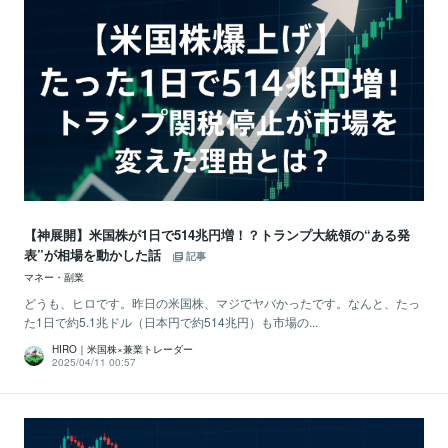
【神展開】米国株が1日で514兆円増！？トランプ大統領の“ある発
表”が相場を動かした話
記事
マネー・副業
どうも、ヒロです。昨日の米国株、マジでヤバかったです。なんと、たっ
た1日で約5.1兆ドル（日本円で約514兆円）も市場の...
HIRO｜米国株×兼業トレーダー
2025/04/11 00:57