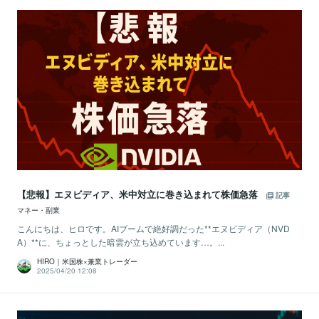
【悲報】エヌビディア、米中対立に巻き込まれて株価急落
記事
マネー・副業
こんにちは、ヒロです。AIブームで絶好調だった**エヌビディア（NVD
A）**に、ちょっとした暗雲が立ち込めています…。...
HIRO｜米国株×兼業トレーダー
2025/04/20 12:08