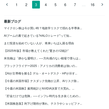
…
1
2
3
4
5
6
7
16
最新ブログ
マイクロン株は今が買い時？地政学リスクで揺れる半導体...
AIブームの裏で起きている"HALOトレード"って知...
まだ投資を始めていない人が、将来いちばん困る理由
【2025年版】市場が教えてくれた“驚きの12統計”
米先物は「静かな週明け」──方向感のない相場で僕らは...
ブラックフライデー2025：アメリカの消費者は強いの...
【AIが主導権を握る】デル・オートデスク・HPが示す...
【今週の米国市場】ナスダック先物が上昇、AIリスク除...
【今週の米国株】雇用統計とNVIDIA決算で大荒れ。...
「貯金だけでは危険」──インフレ時代を生き抜くための...
【米国株急落】利下げ期待が薄れ、テスラやショッピファ...