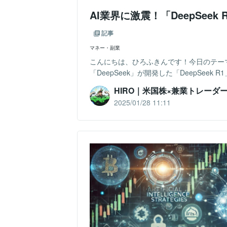
AI業界に激震！「DeepSe
記事
マネー・副業
こんにちは、ひろふきんです！今日のテーマ
「DeepSeek」が開発した「DeepSee
HIRO｜米国株×兼業トレーダ
2025/01/28 11:11