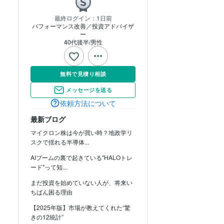
最終ログイン：
1日前
パフォーマンス改善／投資アドバイザ
ー
40代後半
男性
無料で見積り相談
メッセージを送る
依頼方法について
最新ブログ
マイクロン株は今が買い時？地政学リ
スクで揺れる半導体...
AIブームの裏で起きている"HALOトレ
ード"って知...
まだ投資を始めていない人が、将来い
ちばん困る理由
【2025年版】市場が教えてくれた“驚
きの12統計”