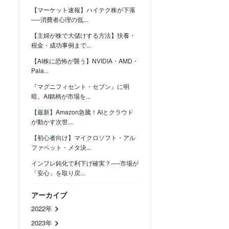
【マーケット速報】ハイテク株が下落
──消費者心理の低...
【主婦が株で大儲けする方法】扶養・
税金・成功事例まで...
【AI株に恐怖が襲う】NVIDIA・AMD・
Pala...
『マグニフィセント・セブン』に明
暗。AI銘柄が市場を...
【最新】Amazon急騰！AIとクラウド
が動かす次世...
【初心者向け】マイクロソフト・アル
ファベット・メタ決...
インフレ鈍化で利下げ確実？──市場が
「安心」を取り戻...
アーカイブ
2022年
2023年