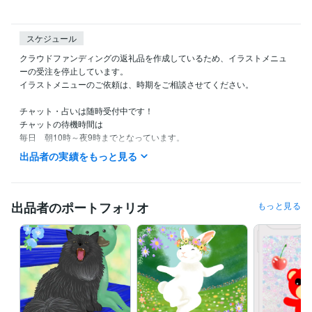
スケジュール
クラウドファンディングの返礼品を作成しているため、イラストメニュ
ーの受注を停止しています。

イラストメニューのご依頼は、時期をご相談させてください。

チャット・占いは随時受付中です！

チャットの待機時間は

毎日　朝10時～夜9時までとなっています。

（夜9時には寝てしまうので申し訳ないです。。。）
出品者の実績をもっと見る
経験職種
イラストレーター・漫画家 / イラストレーター
経験年数 : 17年
出品者のポートフォリオ
もっと見る
職歴
地方公務員
1996年3月 ~ 2007年2月
麻生田カフェ
2007年3月 ~ 2009年3月
資格・検定
調理師
取得年 : 2018年
タロットリーディングマスター
取得年 : 2022年
秘書技能検定2級
取得年 : 2003年