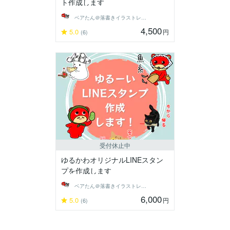
ト作成します
ベアたん＠落書きイラストレーター
4,500
5.0
円
(6)
受付休止中
ゆるかわオリジナルLINEスタン
プを作成します
ベアたん＠落書きイラストレーター
6,000
5.0
円
(6)