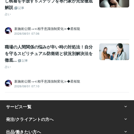
し執着を手放す５ステップを専門家が完全徹底
解説
記事
占い
新施術公開→≪相手意識強制変化≫◆星桜龍
2026/08/01 07:06
職場の人間関係の悩みが辛い時の対処法！自分
を守るスピリチュアル防衛術と状況別解決法を
徹底...
記事
占い
新施術公開→≪相手意識強制変化≫◆星桜龍
2026/08/01 07:10