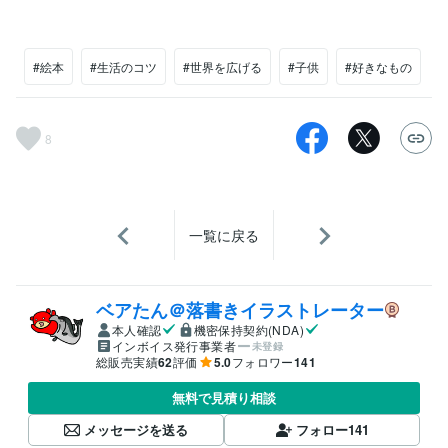
#絵本
#生活のコツ
#世界を広げる
#子供
#好きなもの
8
一覧に戻る
ベアたん＠落書きイラストレーター
本人確認
機密保持契約(NDA)
インボイス発行事業者
未登録
総販売実績
62
評価
5.0
フォロワー
141
無料で見積り相談
メッセージを送る
フォロー
141