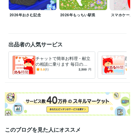
ビジネス・クリエイティブツール
Adobe Photoshop:6年
ibisPaint:6年
2026年おさむ記念
2026年もっちい駅長
スマホケース
得意分野
イラスト作成・漫画制作
似顔絵
猫、うさぎイラスト
悩み相談・カウンセリング
人の相談に乗る
出品者の人気サービス
チャットで簡単お料理・献立
愚痴
の相談に乗ります 毎日の献
ます
立や栄養に悩んでいる方、一
心！
5.0
(1)
2,500
円
5.0
緒に考えませんか？
しょ
このブログを見た人にオススメ