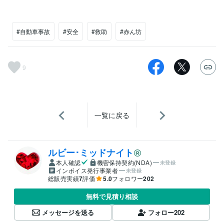
#自動車事故
#安全
#救助
#赤ん坊
9
一覧に戻る
ルビー･ミッドナイト
本人確認
機密保持契約(NDA)
未登録
インボイス発行事業者
未登録
総販売実績
7
評価
5.0
フォロワー
202
無料で見積り相談
メッセージを送る
フォロー
202