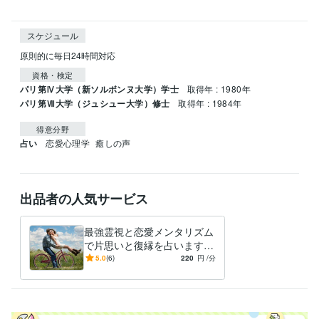
スケジュール
原則的に毎日24時間対応
資格・検定
パリ第Ⅳ大学（新ソルボンヌ大学）学士
取得年 : 1980年
パリ第Ⅶ大学（ジュシュー大学）修士
取得年 : 1984年
得意分野
占い
恋愛心理学
癒しの声
出品者の人気サービス
最強霊視と恋愛メンタリズム
で片思いと復縁を占います
恋愛メンタリズムで片思いを
5.0
(6)
220
円
/分
両思いに。12時間以内に対応
します