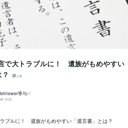
 遺言で大トラブルに！ 遺族がもめやすい
は？
記事
teViewer導与✅
28 15:22
ラブルに！ 遺族がもめやすい「遺言書」とは？