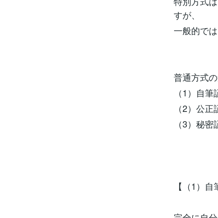
特別方式は
すが、
一般的では
普通方式の
（1）自筆
（2）公正
（3）秘密
【（1）自
完全に自分