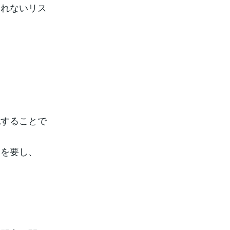
されないリス
記することで
間を要し、