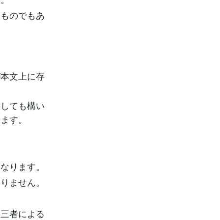
いものでもあ
が本文上に存
字しても構い
ります。
くなります。
ありません。
第三者による