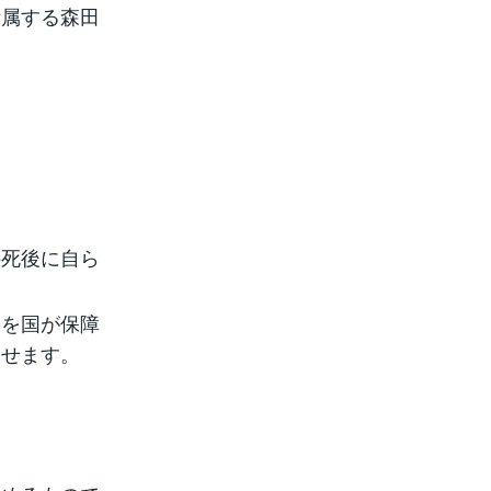
所属する森田
の死後に自ら
果を国が保障
させます。