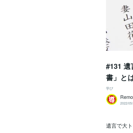
#131
書」と
学び
Remo
2022/05/
遺言で大ト