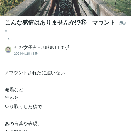
こんな感情はありませんか!?㊷ マウント
記
事
占い
ﾏｳﾝﾄ女子占FUJIﾀﾛｯﾄｺｺﾅﾗ店
2024/01/20 11:54
✅マウントされたに違いない
職場など
誰かと
やり取りした後で
あの言葉や表現、