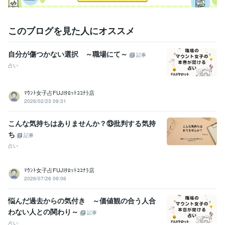
このブログを見た人にオススメ
自分が傷つかない選択 ～職場にて～
記事
占い
ﾏｳﾝﾄ女子占FUJIﾀﾛｯﾄｺｺﾅﾗ店
2026/02/23 09:31
こんな気持ちはありませんか？⑬批判する気持
ち
記事
占い
ﾏｳﾝﾄ女子占FUJIﾀﾛｯﾄｺｺﾅﾗ店
2026/07/26 09:06
悩んだ過去からの気付き ～価値観の合う人合
わない人との関わり～
記事
占い