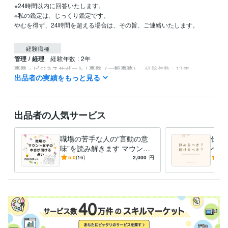
※24時間以内に回答いたします。

※私の鑑定は、じっくり鑑定です。

やむを得ず、24時間を超える場合は、その旨、ご連絡いたします。

経験職種
管理 / 経理
経験年数 : 2年
事務・ビジネスサポート / 事務（一般事務）
経験年数 : 13年
出品者の実績をもっと見る
ライフスタイル・その他 / 占い師
経験年数 : 4年
ライフスタイル・その他 / 講師・インストラクター
ライフスタイル・その他 / その他
経験年数 : 4年
出品者の人気サービス
受賞歴
ココナラ　ブロンズランク
職場の苦手な人の“言動の意
仕事
資格・検定
味”を読み解きます マウント
べき
上級心理カウンセラー
取得年 : 2022年
傾向・具体的な対応/対策ま
間関
5.0
(16)
2,000
円
5.0
メンタル心理カウンセラー
取得年 : 2022年
で分かるタロット鑑定
ット
日商簿記検定2級
取得年 : 2008年
日商簿記検定3級
取得年 : 2006年
得意分野
占い
インスピレーションタロット
悩み相談・カウンセリング
心理カウンセラー