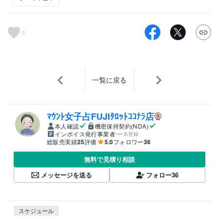
5
一覧に戻る
ﾏｳﾝﾄ女子占FUJIﾀﾛｯﾄｺｺﾅﾗ店
本人確認
機密保持契約(NDA)
インボイス発行事業者
未登録
総販売実績
25
評価
5.0
フォロワー
36
無料で見積り相談
メッセージを送る
フォロー
36
スケジュール