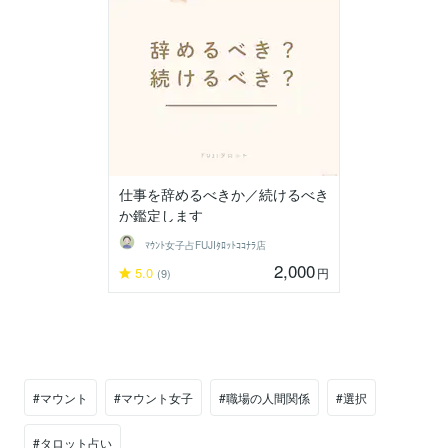
仕事を辞めるべきか／続けるべき
か鑑定します
ﾏｳﾝﾄ女子占FUJIﾀﾛｯﾄｺｺﾅﾗ店
2,000
5.0
円
(9)
#マウント
#マウント女子
#職場の人間関係
#選択
#タロット占い