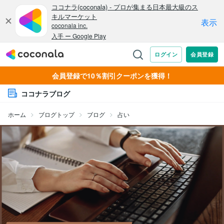
会員登録で10％割引クーポンを獲得！
ココナラブログ
ホーム
ブログトップ
ブログ
占い