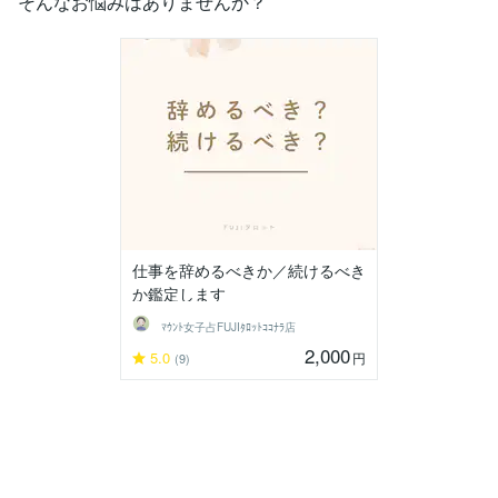
そんなお悩みはありませんか？
仕事を辞めるべきか／続けるべき
か鑑定します
ﾏｳﾝﾄ女子占FUJIﾀﾛｯﾄｺｺﾅﾗ店
2,000
5.0
円
(9)