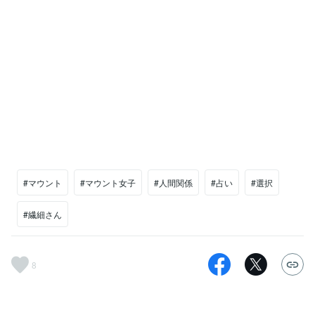
#マウント
#マウント女子
#人間関係
#占い
#選択
#繊細さん
8