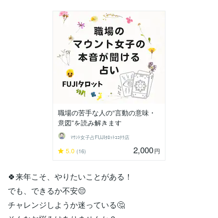
職場の苦手な人の“言動の意味・
意図”を読み解きます
ﾏｳﾝﾄ女子占FUJIﾀﾛｯﾄｺｺﾅﾗ店
2,000
5.0
円
(16)
🍀来年こそ、やりたいことがある！
でも、できるか不安😔
チャレンジしようか迷っている🤔