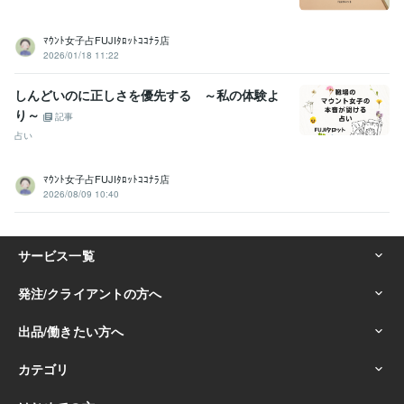
ﾏｳﾝﾄ女子占FUJIﾀﾛｯﾄｺｺﾅﾗ店
2026/01/18 11:22
しんどいのに正しさを優先する ～私の体験よ
り～
記事
占い
ﾏｳﾝﾄ女子占FUJIﾀﾛｯﾄｺｺﾅﾗ店
2026/08/09 10:40