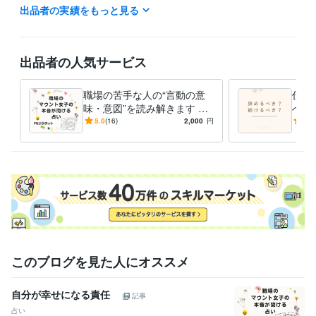
出品者の実績をもっと見る
ライフスタイル・その他 / 占い師
経験年数 : 4年
ライフスタイル・その他 / 講師・インストラクター
ライフスタイル・その他 / その他
経験年数 : 4年
出品者の人気サービス
受賞歴
ココナラ　ブロンズランク
職場の苦手な人の“言動の意
仕事
資格・検定
味・意図”を読み解きます マ
べき
上級心理カウンセラー
取得年 : 2022年
ウント傾向・具体的な対応/
間関
5.0
(16)
2,000
円
5.0
メンタル心理カウンセラー
取得年 : 2022年
対策まで分かるタロット鑑定
ット
日商簿記検定2級
取得年 : 2008年
日商簿記検定3級
取得年 : 2006年
得意分野
占い
インスピレーションタロット
悩み相談・カウンセリング
心理カウンセラー
このブログを見た人にオススメ
自分が幸せになる責任
記事
占い