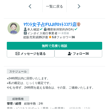
一覧に戻る
ﾏｳﾝﾄ女子占FUJIﾀﾛｯﾄｺｺﾅﾗ店
本人確認
機密保持契約(NDA)
インボイス発行事業者
未登録
総販売実績
25
評価
5.0
フォロワー
36
無料で見積り相談
メッセージを送る
フォロー
36
スケジュール
※24時間以内に回答いたします。

※私の鑑定は、じっくり鑑定です。

やむを得ず、24時間を超える場合は、その旨、ご連絡いたします。

経験職種
管理 / 経理
経験年数 : 2年
事務・ビジネスサポート / 事務（一般事務）
経験年数 : 13年