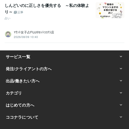
しんどいのに正しさを優先する ～私の体験よ
り～
記事
占い
ﾏｳﾝﾄ女子占FUJIﾀﾛｯﾄｺｺﾅﾗ店
2026/08/09 10:40