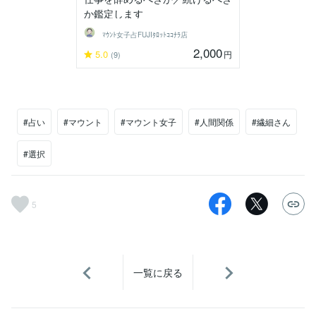
か鑑定します
ﾏｳﾝﾄ女子占FUJIﾀﾛｯﾄｺｺﾅﾗ店
2,000
5.0
円
(9)
#占い
#マウント
#マウント女子
#人間関係
#繊細さん
#選択
5
一覧に戻る