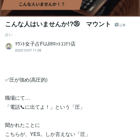
こんな人はいませんか!?㉟ マウント
記事
占い
ﾏｳﾝﾄ女子占FUJIﾀﾛｯﾄｺｺﾅﾗ店
2023/10/07 11:08
✅圧が強め(高圧的)
職場にて…
「電話📞に出てよ！」という「圧」
聞かれたことに
こちらが、YES。しか言えない「圧」