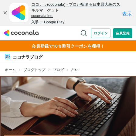
会員登録で10％割引クーポンを獲得！
ココナラブログ
ホーム
ブログトップ
ブログ
占い