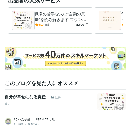
出品者の人気サービス
受賞歴
ココナラ　ブロンズランク
職場の苦手な人の“言動の意
仕事
資格・検定
味”を読み解きます マウント
べき
上級心理カウンセラー
取得年 : 2022年
傾向・具体的な対応/対策ま
間関
5.0
(16)
2,000
円
5.0
メンタル心理カウンセラー
取得年 : 2022年
で分かるタロット鑑定
ット
日商簿記検定2級
取得年 : 2008年
日商簿記検定3級
取得年 : 2006年
得意分野
占い
インスピレーションタロット
悩み相談・カウンセリング
心理カウンセラー
このブログを見た人にオススメ
自分が幸せになる責任
記事
占い
ﾏｳﾝﾄ女子占FUJIﾀﾛｯﾄｺｺﾅﾗ店
2026/05/16 10:45