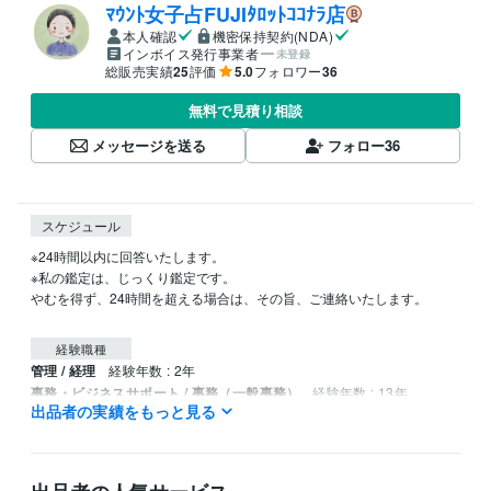
ﾏｳﾝﾄ女子占FUJIﾀﾛｯﾄｺｺﾅﾗ店
本人確認
機密保持契約(NDA)
インボイス発行事業者
未登録
総販売実績
25
評価
5.0
フォロワー
36
無料で見積り相談
メッセージを送る
フォロー
36
スケジュール
※24時間以内に回答いたします。

※私の鑑定は、じっくり鑑定です。

やむを得ず、24時間を超える場合は、その旨、ご連絡いたします。

経験職種
管理 / 経理
経験年数 : 2年
事務・ビジネスサポート / 事務（一般事務）
経験年数 : 13年
出品者の実績をもっと見る
ライフスタイル・その他 / 占い師
経験年数 : 4年
ライフスタイル・その他 / 講師・インストラクター
ライフスタイル・その他 / その他
経験年数 : 4年